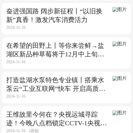
奋进强国路 阔步新征程丨“以旧换
新”真香！激发汽车消费活力
2024-11-16
在希望的田野上丨等你来尝鲜→盐
湖区新品种草莓将于12月中上旬成
2024-11-16
熟上市
打造盐湖水泵特色专业镇丨搭乘水
泵云“工业互联网”快车 开启高质量
2024-11-16
发展新篇章
王维故里今何在？央视运城寻踪
迹！今晚八点档锁定CCTV-1央视综
2024-11-16
1
跟贴
合频道！