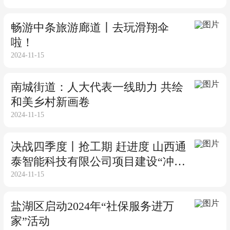
畅游中条旅游廊道丨去玩滑翔伞
啦！
2024-11-15
南城街道：人大代表一线助力 共绘
和美乡村新画卷
2024-11-15
决战四季度丨抢工期 赶进度 山西通
泰智能科技有限公司项目建设“冲刺
2024-11-15
跑”
盐湖区启动2024年“社保服务进万
家”活动