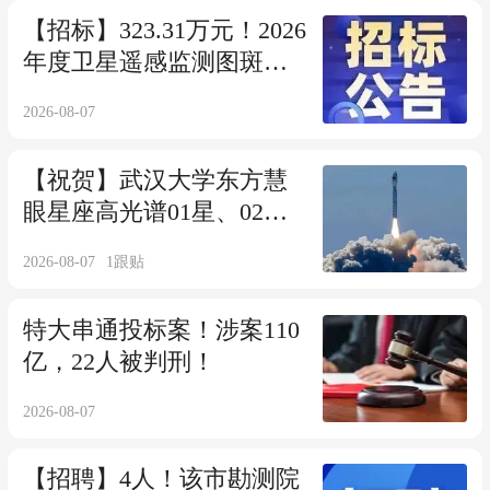
【招标】323.31万元！2026
年度卫星遥感监测图斑调
查测绘及核实项目的公开
2026-08-07
招标公告
【祝贺】武汉大学东方慧
眼星座高光谱01星、02星
成功发射
2026-08-07
1
跟贴
特大串通投标案！涉案110
亿，22人被判刑！
2026-08-07
【招聘】4人！该市勘测院