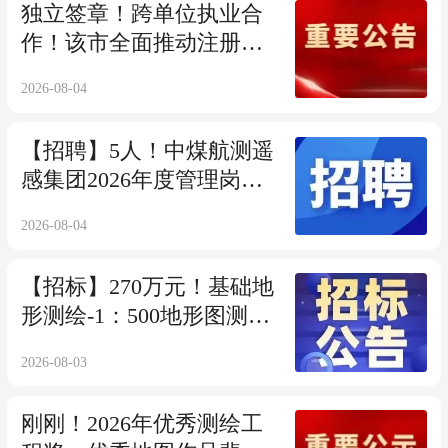
独立签章！跨单位执业合
作！该市全面推动注册测
绘师执业试点实施方案 公
2026-08-04
开征求意见！
【招聘】5人！中煤航测遥
感集团2026年度管理岗公
开招聘公告
2026-08-04
【招标】270万元！基础地
形测绘-1：500地形图测绘
及变化图斑修补测与更新
2026-08-03
服务（2026年）项目的公
开招标公告
刚刚！2026年优秀测绘工