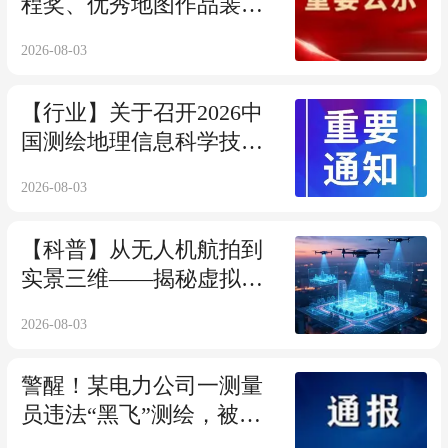
程奖、优秀地图作品裴秀
奖、测绘地理信息科技创
2026-08-03
新型优秀单位奖 评审结果
公示
【行业】关于召开2026中
国测绘地理信息科学技术
年会的通知（二号）
2026-08-03
【科普】从无人机航拍到
实景三维——揭秘虚拟世
界的健康体检
2026-08-03
警醒！某电力公司一测量
员违法“黑飞”测绘，被行
政处罚！