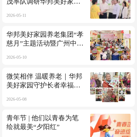
茂率队调研华邦美好家园
养老集团——共话合作 共
2026-05-11
赢发展
华邦美好家园养老集团“孝
慈月”主题活动暨广州中山
七孝慈轩十周年庆圆满举
2026-05-10
行——孝慈同行 悦享美好
微笑相伴 温暖养老｜华邦
美好家园守护长者幸福日
常
2026-05-08
青年节 | 他们以青春为笔
绘就最美“夕阳红”