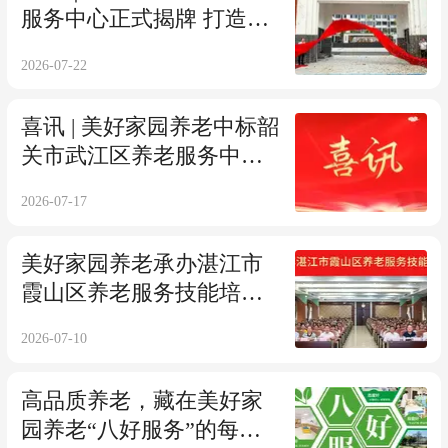
服务中心正式揭牌 打造粤
北“医康养旅”融合创新示
2026-07-22
范标杆
喜讯 | 美好家园养老中标韶
关市武江区养老服务中心
项目 助力打造粤北地区标
2026-07-17
杆性康养综合体
美好家园养老承办湛江市
霞山区养老服务技能培训
班——政医校聚力强技能
2026-07-10
落实惠民补贴政策
高品质养老，藏在美好家
园养老“八好服务”的每一