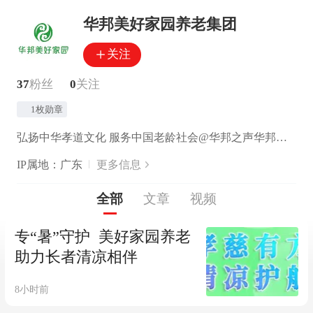
华邦美好家园养老集团
关注
37
粉丝
0
关注
1枚勋章
弘扬中华孝道文化 服务中国老龄社会@华邦之声华邦控股集团旗下成员企业
IP属地：广东
更多信息
全部
文章
视频
专“暑”守护 美好家园养老
助力长者清凉相伴
8小时前