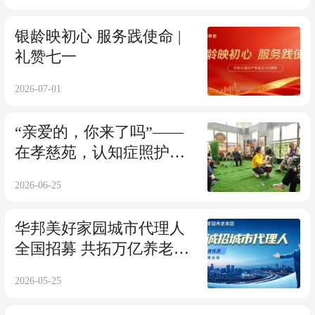
失能照护 淬炼实战精兵
银龄映初心 服务践使命 |
礼赞七一
2026-07-01
“亲爱的，你来了吗”——
在孝慈苑，认知症照护不
止于爱、更在于专业
2026-06-25
华邦美好家园城市代理人
全国招募 共拓万亿养老蓝
海
2026-05-25