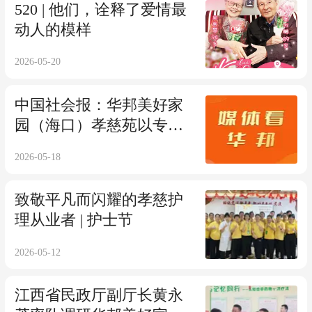
520 | 他们，诠释了爱情最
动人的模样
2026-05-20
中国社会报：华邦美好家
园（海口）孝慈苑以专业
守护 让长者温暖如家
2026-05-18
致敬平凡而闪耀的孝慈护
理从业者 | 护士节
2026-05-12
江西省民政厅副厅长黄永