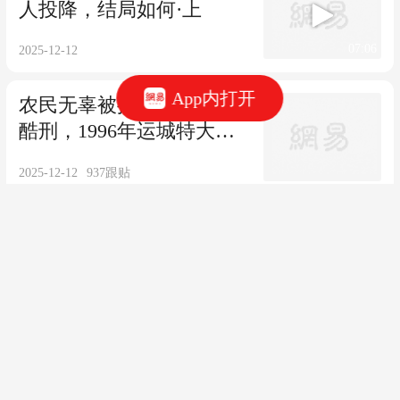
讯逼供案始末
2025-12-12
937
跟贴
1993年大邱庄村支书禹作
App内打开
敏跌落始末
2025-12-12
13
跟贴
他是志愿军被俘最高将领，坚贞不屈，回
国时仅剩90斤，后来怎样了
2025-05-04
5
跟贴