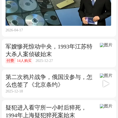
2026-04-17
军嫂惨死惊动中央，1993年江苏特
大杀人案侦破始末
14人购买
2025-12-27
付费
第二次鸦片战争，俄国没参与，怎
么也签了《北京条约》
04:16
2025-12-18
疑犯进入看守所一小时后猝死，
1994年上海疑犯猝死案始末