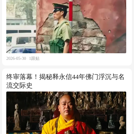
2026-05-30
1
跟贴
终审落幕！揭秘释永信44年佛门浮沉与名
流交际史