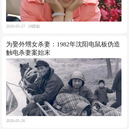
2026-05-27
18
跟贴
为娶外甥女杀妻：1982年沈阳电鼠板伪造
触电杀妻案始末
2026-05-26