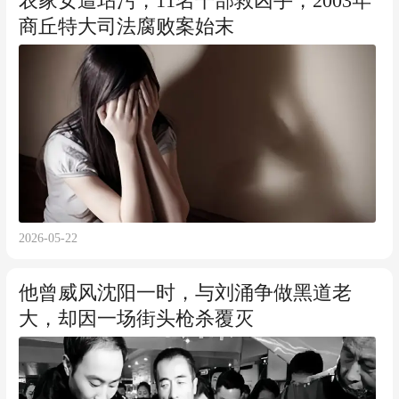
农家女遭玷污，11名干部救凶手，2003年
商丘特大司法腐败案始末
2026-05-22
他曾威风沈阳一时，与刘涌争做黑道老
大，却因一场街头枪杀覆灭