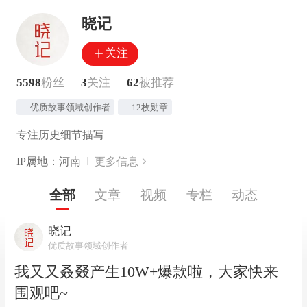
晓记
关注
5598
粉丝
3
关注
62
被推荐
优质故事领域创作者
12枚勋章
专注历史细节描写
IP属地：河南
更多信息
全部
文章
视频
专栏
动态
晓记
优质故事领域创作者
我又又叒叕产生10W+爆款啦，大家快来
围观吧~