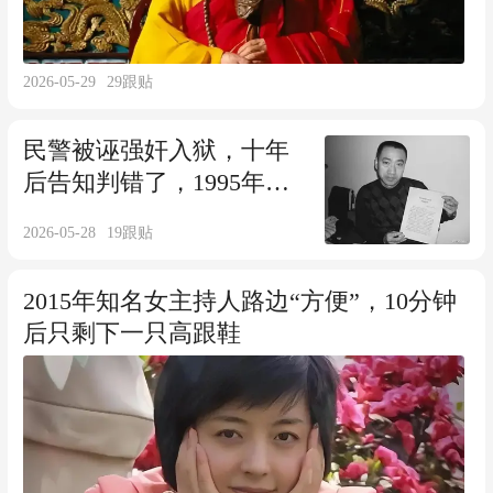
2026-05-29
29
跟贴
民警被诬强奸入狱，十年
后告知判错了，1995年哈
尔滨张金波案始末
2026-05-28
19
跟贴
2015年知名女主持人路边“方便”，10分钟
后只剩下一只高跟鞋