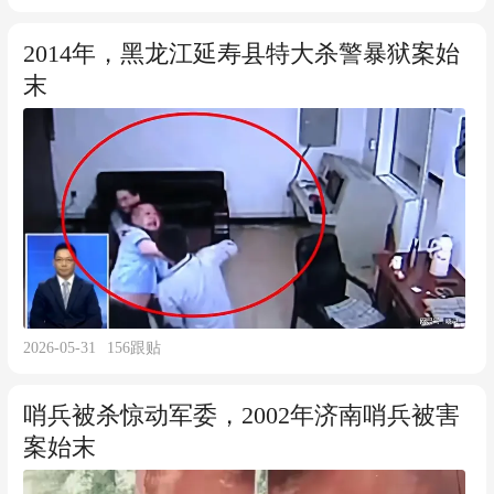
2014年，黑龙江延寿县特大杀警暴狱案始
末
2026-05-31
156
跟贴
哨兵被杀惊动军委，2002年济南哨兵被害
案始末