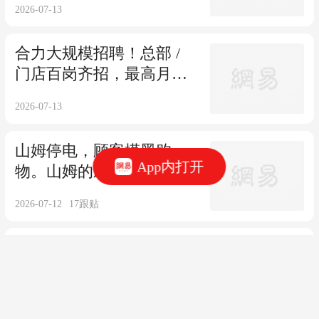
2026-07-13
被机器人替代？
合力大规模招聘！总部 /
门店百岗齐招，最高月薪
25K，包食宿！（附线上报
2026-07-13
名方式）
山姆停电，顾客摸黑购
App内打开
物。山姆的应急管理措施
在哪？
2026-07-12
17
跟贴
商务部、总局等多部门发
声加持，接下来线下实体
超市生意会更好做了吗？
2026-07-11