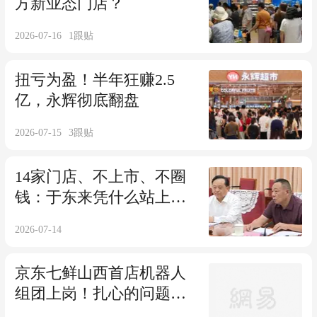
方新业态门店？
2026-07-16
1
跟贴
扭亏为盈！半年狂赚2.5
亿，永辉彻底翻盘
2026-07-15
3
跟贴
14家门店、不上市、不圈
钱：于东来凭什么站上央
视，被商务部点名推广？
2026-07-14
京东七鲜山西首店机器人
组团上岗！扎心的问题来
了，超市将有多少岗位会