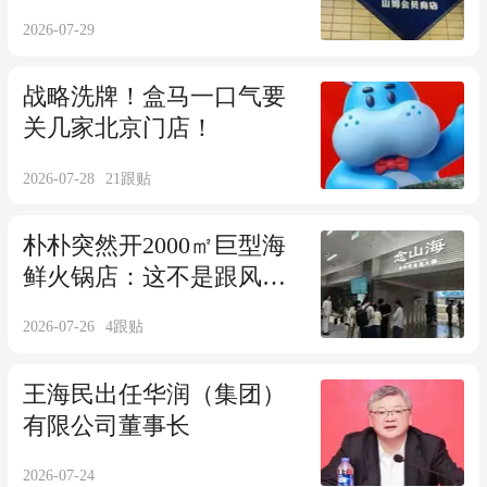
2026-07-29
战略洗牌！盒马一口气要
关几家北京门店！
2026-07-28
21
跟贴
朴朴突然开2000㎡巨型海
鲜火锅店：这不是跟风，
是一场降维偷袭
2026-07-26
4
跟贴
王海民出任华润（集团）
有限公司董事长
2026-07-24