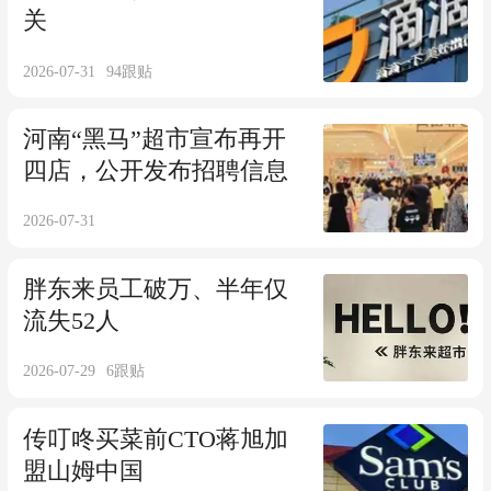
关
2026-07-31
94
跟贴
河南“黑马”超市宣布再开
四店，公开发布招聘信息
2026-07-31
胖东来员工破万、半年仅
流失52人
2026-07-29
6
跟贴
传叮咚买菜前CTO蒋旭加
盟山姆中国