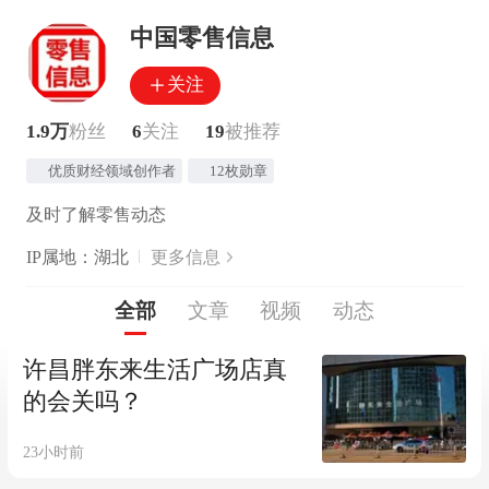
中国零售信息
关注
1.9万
粉丝
6
关注
19
被推荐
优质财经领域创作者
12枚勋章
及时了解零售动态
IP属地：湖北
更多信息
全部
文章
视频
动态
许昌胖东来生活广场店真
的会关吗？
23小时前