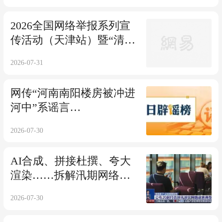
2026全国网络举报系列宣
传活动（天津站）暨“清朗
护企 ‘e’路同行”涉企网络
2026-07-31
侵权举报宣传首场活动在
天津滨海高新区启动
网传“河南南阳楼房被冲进
河中”系谣言
（2026·07·30）
2026-07-30
AI合成、拼接杜撰、夸大
渲染……拆解汛期网络谣
言滋生乱象
2026-07-30