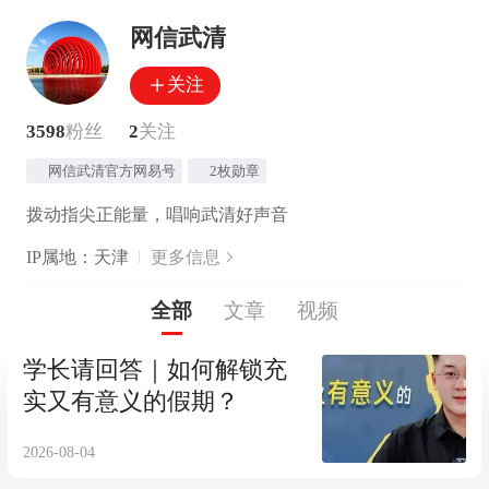
网信武清
关注
3598
粉丝
2
关注
网信武清官方网易号
2枚勋章
拨动指尖正能量，唱响武清好声音
IP属地：天津
更多信息
全部
文章
视频
学长请回答｜如何解锁充
实又有意义的假期？
2026-08-04