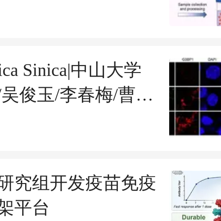
银型银金纳米颗粒侧
层析方法，实现牛病
泻病毒抗原的灵敏快
gica Sinica|中山大学
/吴俊玉/李春梅/曹流
RIM25在哺乳动物胚
胞中的抗病毒作用机
研究组开发疫苗免疫
架平台