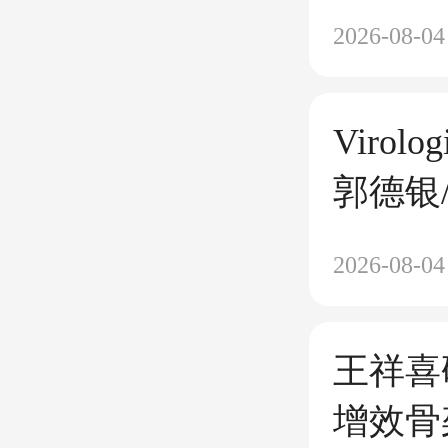
研发富
2026-08-04
流免疫
毒性腹
Virolo
捷检测
郭德银
揭示T
2026-08-04
胎干细
制
王祥喜
增效骨