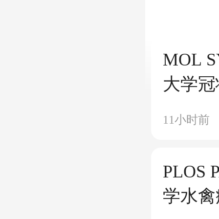
MOL 
大学冠
冠状病
11小时前
控sg
机制
PLOS
学水禽