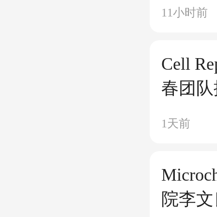
型鸭呼
11小时前
代谢诱
Cell 
春团队
CHIK
1天前
运
Microc
院李文