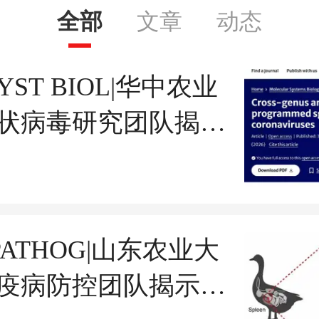
全部
文章
动态
SYST BIOL|华中农业
状病毒研究团队揭示
毒“RNA骨架”精准调
RNA合成与免疫逃逸新
 PATHOG|山东农业大
疫病防控团队揭示新