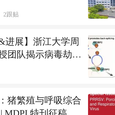
2
跟贴
&进展】浙江大学周
授团队揭示病毒劫持
rcRNA代谢实现免疫
机制
ses：猪繁殖与呼吸综合
| MDPI 特刊征稿