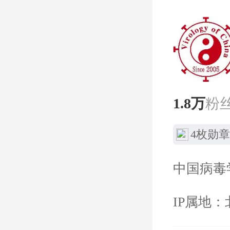
1.8万
粉
4枚勋章
中国病毒
IP属地：