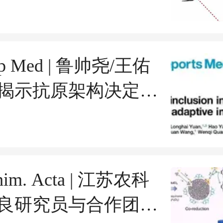
肠孤病毒劫持线粒体
导焦亡新机制
Rep Med | 鲁帅尧/王佑
揭示抗原架构决定
V mRNA疫苗免疫命
him. Acta | 江苏农科
良研究员与合作团队