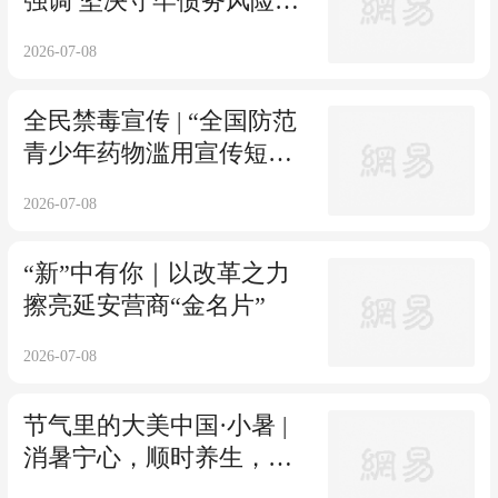
强调 坚决守牢债务风险底
线 提升两重两新项目质效
2026-07-08
为全市高质量发展现代化
建设提供有力支撑
全民禁毒宣传 | “全国防范
青少年药物滥用宣传短视
频和公益海报征集”作品展
2026-07-08
播活动开启
“新”中有你｜以改革之力
擦亮延安营商“金名片”
2026-07-08
节气里的大美中国·小暑 |
消暑宁心，顺时养生，自
在度夏