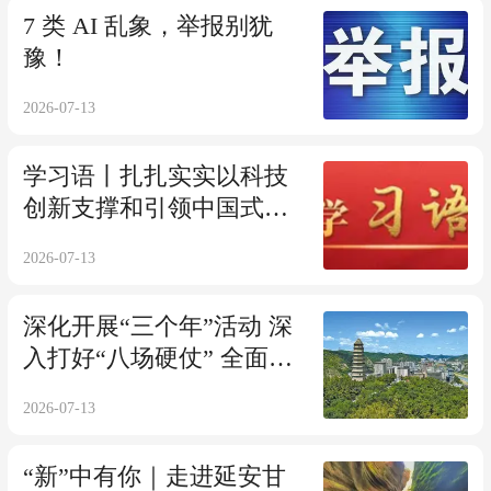
7 类 AI 乱象，举报别犹
豫！
2026-07-13
学习语丨扎扎实实以科技
创新支撑和引领中国式现
代化
2026-07-13
深化开展“三个年”活动 深
入打好“八场硬仗” 全面提
升“三服务”质效 | 延安：
2026-07-13
“亮学赛督治”转作风 提效
能 促发展
“新”中有你｜走进延安甘