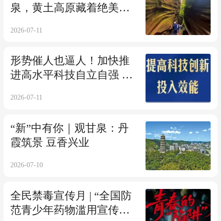
泉，黄土高原藏着绝美光
影秘境！
2026-07-11
形势催人也逼人！加快推
进高水平科技自立自强 习
近平强调这些关键点
2026-07-11
“新”中有你｜观甘泉：丹
霞筑景 豆香兴业
2026-07-10
全民禁毒宣传月 | “全国防
范青少年药物滥用宣传短