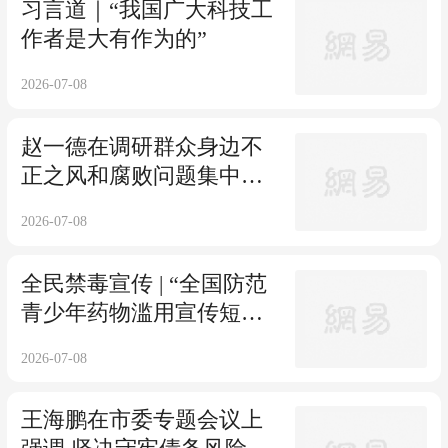
习言道｜“我国广大科技工
作者是大有作为的”
2026-07-08
赵一德在调研群众身边不
正之风和腐败问题集中整
治工作时强调 牢记为民宗
2026-07-08
旨 坚持从严从紧 持续推动
集中整治走深走实见行见
全民禁毒宣传 | “全国防范
效
青少年药物滥用宣传短视
频和公益海报征集”作品展
2026-07-08
王海鹏在市委专题会议上