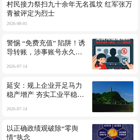
村民接力祭扫九十余年无名孤坟 红军张万
青被评定为烈士
2026-08-01
警惕 “免费充值” 陷阱！诱
导转账，涉事账号永久封
禁
2026-07-14
延安：规上企业开足马力
稳产增产 夯实工业平稳运
行坚实根基
2026-07-14
以正确政绩观破除“零舆
情”执念