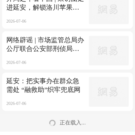
进延安，解锁洛川苹果的
千亿“身价”密码
2026-07-06
网络辟谣 | 市场监管总局办
公厅联合公安部刑侦局发
布反诈提示：这些“退费”
2026-07-06
文件，都是骗子设的圈
套！
延安：把实事办在群众急
需处 “融救助”织牢兜底网
2026-07-06
正在载入...