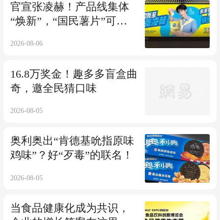
官宣张凌赫！产品线集体
“焕新”，“国民薯片”可比
克按下年轻化加速键
2026-08-06
16.8万奖金！趣多多盲盒曲
奇，邀全民猜口味
2026-08-05
奥利奥出“肯德基吮指原味
鸡味”？好“歹毒”的联名！
2026-08-05
当食品健康化成为共识，