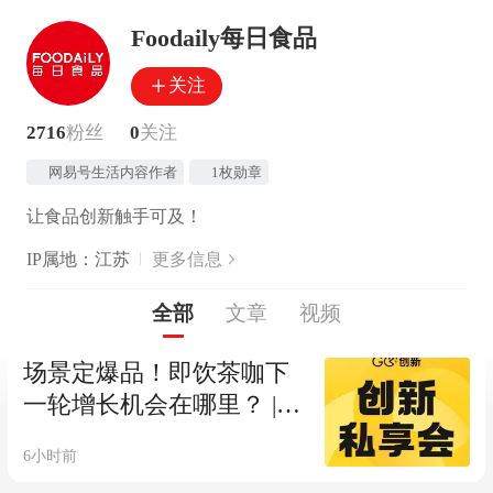
Foodaily每日食品
关注
2716
粉丝
0
关注
网易号生活内容作者
1枚勋章
让食品创新触手可及！
IP属地：江苏
更多信息
全部
文章
视频
场景定爆品！即饮茶咖下
一轮增长机会在哪里？ |
Go!创新私享会vol.27
6小时前