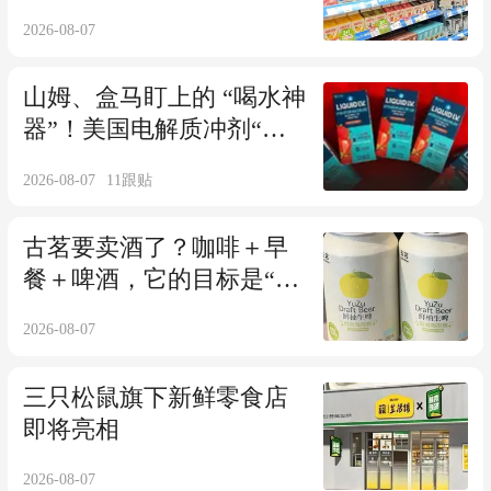
2026-08-07
山姆、盒马盯上的 “喝水神
器”！美国电解质冲剂“黑
马”，悄悄卖了68亿
2026-08-07
11
跟贴
古茗要卖酒了？咖啡＋早
餐＋啤酒，它的目标是“茶
饮界711”
2026-08-07
三只松鼠旗下新鲜零食店
即将亮相
2026-08-07