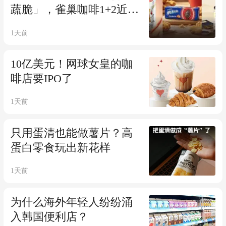
蔬脆」，雀巢咖啡1+2近十
年首次推新... |一周热闻
1天前
10亿美元！网球女皇的咖
啡店要IPO了
1天前
只用蛋清也能做薯片？高
蛋白零食玩出新花样
1天前
为什么海外年轻人纷纷涌
入韩国便利店？