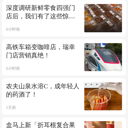
深度调研新鲜零食四强门
店后，我们有了这些惊人
发现
6小时前
高铁车箱变咖啡店，瑞幸
门店营销真绝！
6小时前
农夫山泉水溶C，成年轻人
的药酒了！
1天前
盒马上新「折耳根复合果