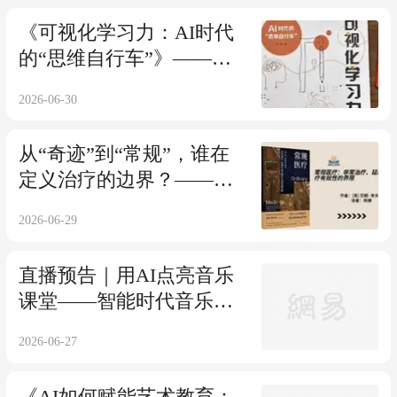
《可视化学习力：AI时代
的“思维自行车”》——直
面AI时代学习困境，守住
2026-06-30
AI抢不走的核心思维能力
从“奇迹”到“常规”，谁在
定义治疗的边界？——
《常规医疗：非常治疗、
2026-06-29
延续生命与医疗有效性的
界限》
直播预告｜用AI点亮音乐
课堂——智能时代音乐教
育新路径（6.29，19:30）
2026-06-27
《AI如何赋能艺术教育：