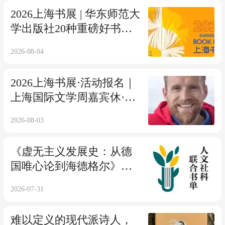
2026上海书展 | 华东师范大
学出版社20种重磅好书抢
先看！
2026-08-04
2026上海书展·活动报名｜
上海国际文学周嘉宾休·刘
易斯-琼斯
2026-08-03
《虚无主义发展史：从德
国唯心论到海德格尔》入
选人文社科联合书单2026
2026-07-31
年7月·第124期
难以定义的现代派诗人，