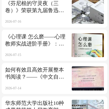
《芬尼根的守灵夜（三
卷）》荣获第九届鲁迅文
学奖文学翻译奖！
2026-07-16
《心理课 怎么磨——心理
教师实战进阶手册》：好
课，是磨出来的，心理课
2026-07-15
2.0版来了！
如何有效且高效开展整本
书阅读？——《中文自
修》&华东师范大学出版社
2026-07-14
名著阅读公益讲座暨伴读
营视频课发布会活动回顾
华东师范大学出版社10种