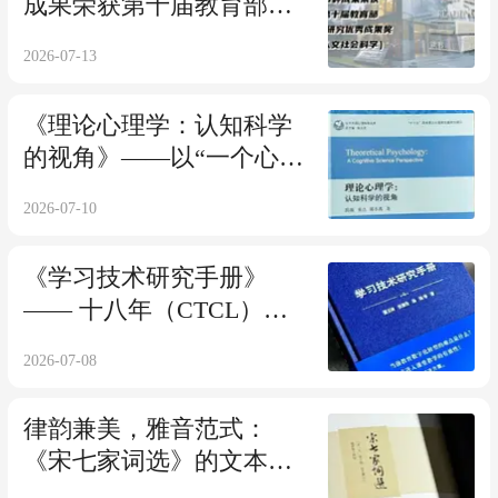
成果荣获第十届教育部科
学研究优秀成果奖（人文
2026-07-13
社会科学）！
《理论心理学：认知科学
的视角》——以“一个心理
学”终结“所有心理学”
2026-07-10
《学习技术研究手册》
—— 十八年（CTCL）研
究沉淀，解锁数字赋能因
2026-07-08
材施教新方法
律韵兼美，雅音范式：
《宋七家词选》的文本实
践