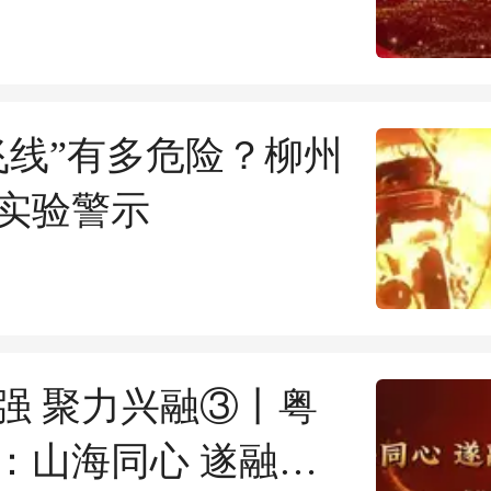
出海
飞线”有多危险？柳州
实验警示
强 聚力兴融③丨粤
：山海同心 遂融携