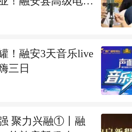
业！融安县高级电子
政府补贴培训班开始
罐！融安3天音乐live
嗨三日
强 聚力兴融①丨融