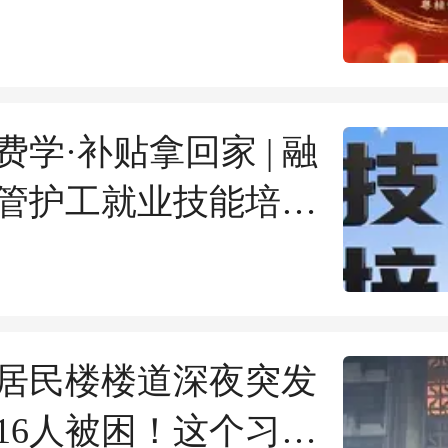
篇
费学·补贴拿回家 | 融
管护工就业技能培训
报名啦！
居民楼楼道深夜突发
16人被困！这个习