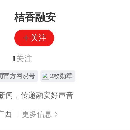
桔香融安
关注
丝
1
关注
闻官方网易号
2枚勋章
新闻，传递融安好声音
广西
更多信息