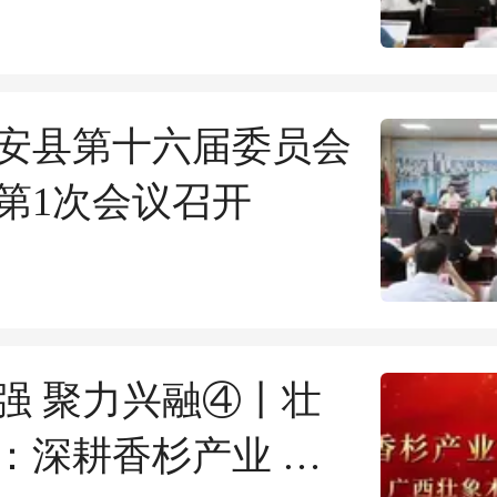
安县第十六届委员会
第1次会议召开
强 聚力兴融④丨壮
：深耕香杉产业 智