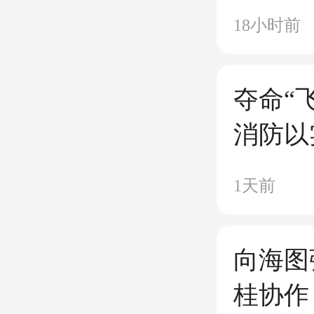
造扬帆
18小时前
夺命“
消防以
1天前
向海图
桂协作