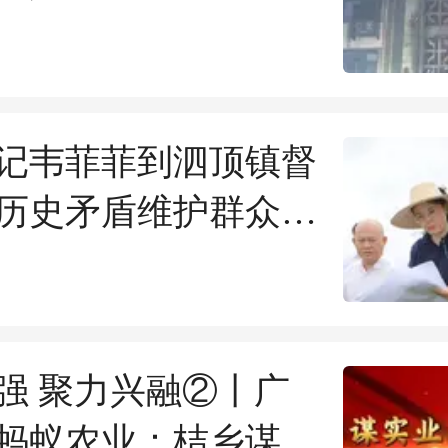
危险
记韦菲菲到泗顶镇督
历史矛盾维护群众利
强 聚力兴融②丨广
蚂蚁农业：桔乡谋实