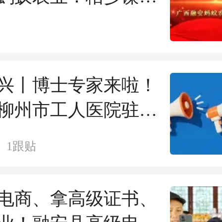
桔闯山海
兴丨博士专家来啦！
日柳州市工人医院驻融
医医院博士工作站坐
1
跟贴
→
电商、拿高级证书、