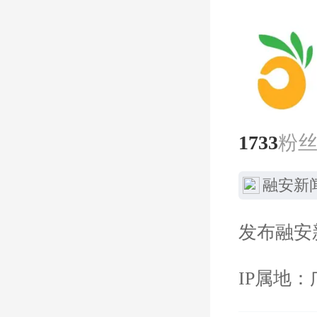
1733
粉
融安新
发布融安
IP属地：