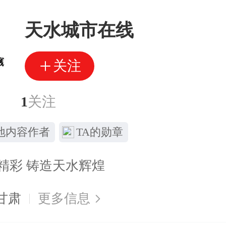
天水城市在线
关注
丝
1
关注
地内容作者
TA的勋章
精彩 铸造天水辉煌
甘肃
更多信息