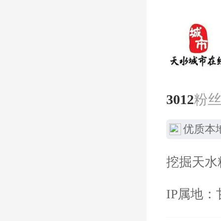
3012
粉
优质本
挖掘天水
IP属地：