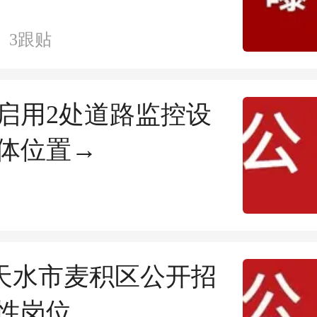
3
跟贴
启用2处道路监控设
体位置→
| 天水市麦积区公开招
性岗位