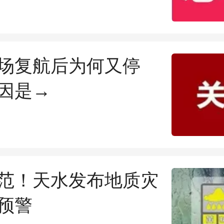
场复航后为何又停
因是→
范！天水发布地质灾
预警