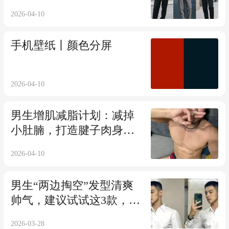
帅气
2026-04-10
手机壁纸丨颜色分屏
2026-04-10
男生增肌减脂计划：减掉
小肚腩，打造腱子肉身
材！
2026-04-10
男生“两边掏空”发型清爽
帅气，建议试试这3款，剪
完不帅你打我
2026-03-28