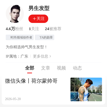
男生发型
关注
4.6万
粉丝
1
关注
24
被推荐
时尚领域创作者
TA的勋章
为你精选帅气男生发型！
IP属地：广东
更多信息
全部
文章
视频
动态
微信头像丨荷尔蒙帅哥
2026-05-20