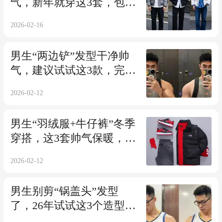
气，新年就穿这3套，包帅
的！
2026-02-16
男生“两边铲”发型干净帅
气，建议试试这3款，完美
提升颜值
2026-02-12
男生“羽绒服+牛仔裤”冬季
穿搭，这3套帅气保暖，值
得尝试！
2026-02-12
男生别剪“锅盖头”发型
了，26年试试这3个造型，
帅气又显高