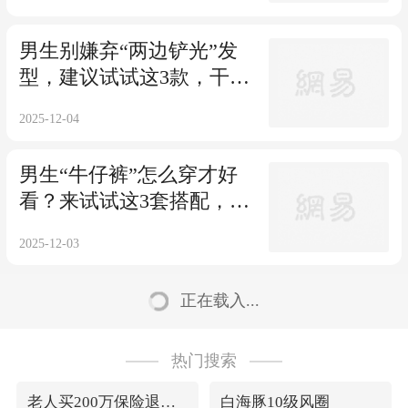
男生别嫌弃“两边铲光”发
型，建议试试这3款，干净
利落很帅气！
2025-12-04
男生“牛仔裤”怎么穿才好
看？来试试这3套搭配，是
真的帅！
2025-12-03
正在载入...
热门搜索
老人买200万保险退保只退108万
白海豚10级风圈