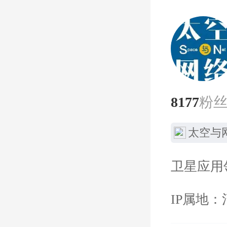
8177
粉
太空与
卫星应用
IP属地：