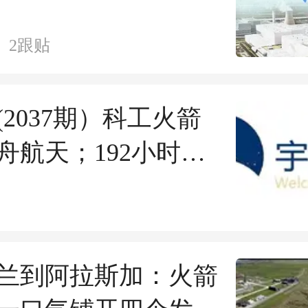
2
跟贴
(2037期）科工火箭
舟航天；192小时零
三体计算星座星间激
刷新全球商业航天稳
；诺曼德游骑兵全速
兰到阿拉斯加：火箭
0