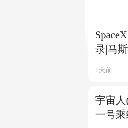
Spac
录|马
件最强
1天前
图
宇宙人
一号乘