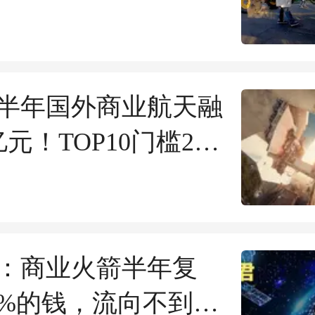
6上半年国外商业航天融
亿元！TOP10门槛2亿
美国霸榜九席
：商业火箭半年复
7%的钱，流向不到