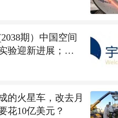
(2038期）中国空间
实验迎新进展；
eX上市后首份财报8月
布；谷歌地球AI生图
线48小时被叫停
成的火星车，改去月
要花10亿美元？