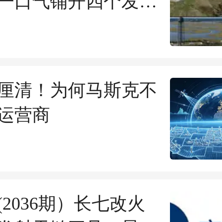
一口气铺开四个发射
厘清！为何马斯克不
运营商
(2036期）长七改火