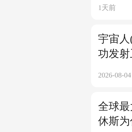
捷龙三
1天前
射成功；
股票即
宇宙人
功发射
卫星；
2026-08-04
3》再
了；美
全球最
设卫星
休斯为