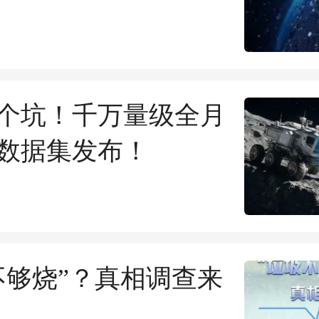
公司；科工火箭更名
航天” ；科学正在从
识转向国家竞争工具
9万个坑！千万量级全月
数据集发布！
不够烧”？真相调查来