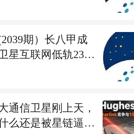
号“一箭双星”海上发
SpaceX千亿美元
将解禁；
(2039期）长八甲成
卫星互联网低轨23组
郭帆：《流浪地球
不抓紧就成纪录片
太空军完成首次无预
大通信卫星刚上天，
追击演练
什么还是被星链逼到