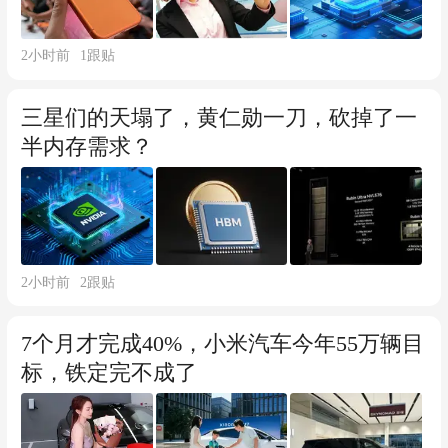
2小时前
1
跟贴
三星们的天塌了，黄仁勋一刀，砍掉了一
半内存需求？
2小时前
2
跟贴
7个月才完成40%，小米汽车今年55万辆目
标，铁定完不成了