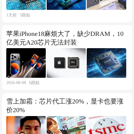
1天前
3
跟贴
苹果iPhone18麻烦大了，缺少DRAM，10
亿美元A20芯片无法封装
2026-08-08
6
跟贴
雪上加霜：芯片代工涨20%，显卡也要涨
价20%