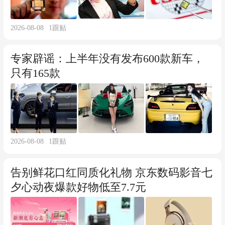
2026-08-08
1
跟贴
专家辟谣：上半年没有发布600款新车，
只有165款
2026-08-08
1
跟贴
告别鲜花口红同质化礼物 京东数码影音七
夕心动夜爆款好物低至7.7元