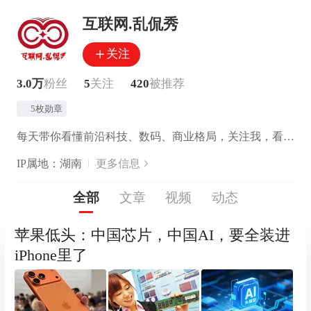
互联网.乱侃秀
关注
3.0万
粉丝
5
关注
420
被推荐
5枚勋章
每天带你看懂前沿科技、数码、商业格局，关注我，看透科技背后的逻辑与真相
IP属地：湖南
更多信息
全部
文章
视频
动态
苹果低头：中国芯片，中国AI，要全装进
iPhone里了