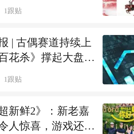
1
跟贴
报 | 古偶赛道持续上
百花杀》撑起大盘市
1
跟贴
超新鲜2》：新老嘉
令人惊喜，游戏还需