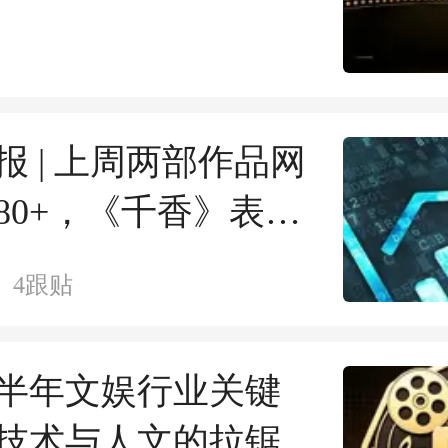
升
报 | 上周两部作品网
80+，《千香》表现
4
跟贴
6上半年文娱行业关键
技术与人文的拉锯间