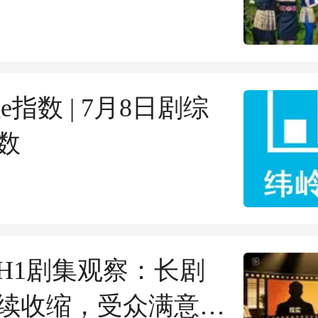
点心”
age指数 | 7月8日剧综
数
6年H1剧集观察：长剧
续收缩，受众满意度