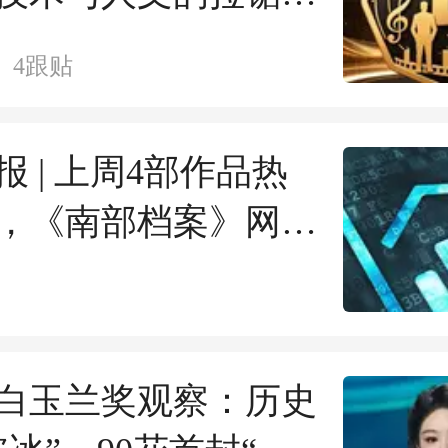
的平衡点
4
跟贴
报 | 上周4部作品热
，《南部档案》网播
佳
届白玉兰奖观察：历史