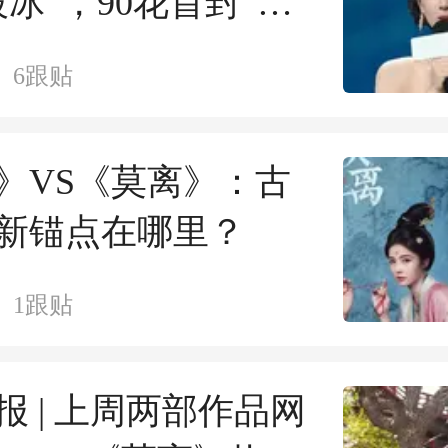
破冰”，90花首封“视
6
跟贴
》VS《莫离》：古
新锚点在哪里？
1
跟贴
报 | 上周两部作品网