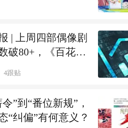
盘“压舱石”
报 | 上周四部偶像剧
数破80+，《百花
现最佳
4
跟贴
薪令”到“番位新规”，
态“纠偏”有何意义？