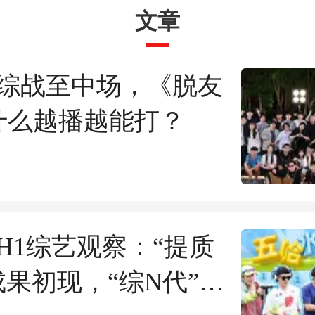
文章
综战至中场，《脱友
什么越播越能打？
年H1综艺观察：“提质
成果初现，“综N代”依