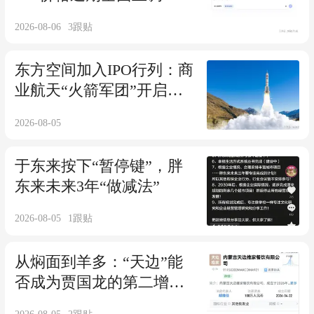
2026-08-06
3
跟贴
东方空间加入IPO行列：商
业航天“火箭军团”开启上
市竞速
2026-08-05
于东来按下“暂停键”，胖
东来未来3年“做减法”
2026-08-05
1
跟贴
从焖面到羊多：“天边”能
否成为贾国龙的第二增长
曲线？