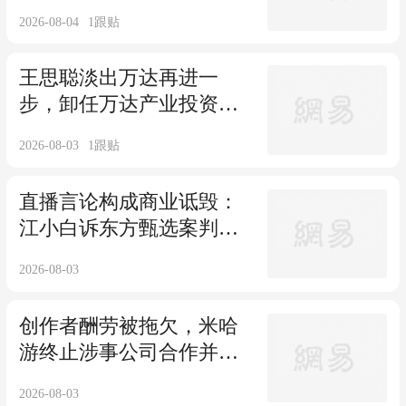
新”
2026-08-04
1
跟贴
王思聪淡出万达再进一
步，卸任万达产业投资公
司董事
2026-08-03
1
跟贴
直播言论构成商业诋毁：
江小白诉东方甄选案判决
结果披露
2026-08-03
创作者酬劳被拖欠，米哈
游终止涉事公司合作并拉
黑
2026-08-03