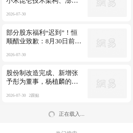
小米昆仑技术架构、澎程
系列新车重磅发布，完成
2026-07-30
双系列完整布局
部分股东福利“迟到”！恒
顺醋业致歉：8月30日前完
成补发
2026-07-30
股份制改造完成、新增张
予彤为董事，杨植麟的月
之暗面三年就要IPO？
2026-07-30
2
跟贴
正在载入...