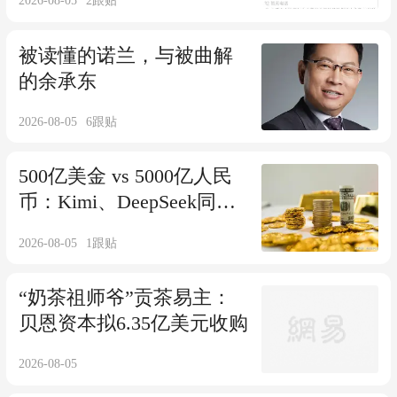
2026-08-05
2
跟贴
被读懂的诺兰，与被曲解
的余承东
2026-08-05
6
跟贴
500亿美金 vs 5000亿人民
币：Kimi、DeepSeek同日
传融资进展
2026-08-05
1
跟贴
“奶茶祖师爷”贡茶易主：
贝恩资本拟6.35亿美元收购
2026-08-05