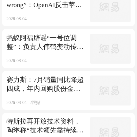
wrong”：OpenAI反击苹果
诉讼
2026-08-04
蚂蚁阿福辟谣“一号位调
整”：负责人伟鹤变动传闻
不实
2026-08-04
赛力斯：7月销量同比降超
四成，年内回购股份金额
近6亿元
2026-08-04
2
跟贴
特斯拉再开放技术资料，
陶琳称“技术领先靠持续创