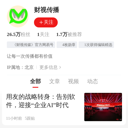
财视传播
关注
26.5万
粉丝
1
关注
1.7万
被推荐
《财视传媒》官方网易号
4枚勋章
1次获得编辑精选
让每一次传播都有价值
IP属地：北京
更多信息
全部
文章
视频
动态
用友的战略转身：告别软
件，迎接“企业AI”时代
11小时前
5
跟贴