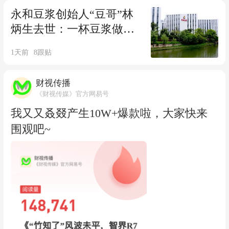
永和豆浆创始人“豆哥”林
炳生去世：一杯豆浆做成
一生事业
1天前
8
跟贴
财视传播
《财视传媒》官方网易号
我又又叒叕产生10W+爆款啦，大家快来
围观吧~