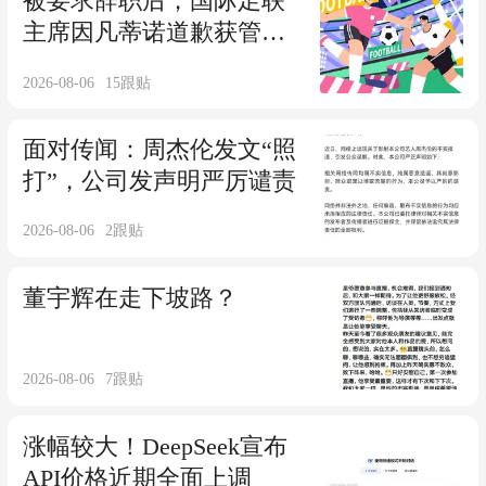
被要求辞职后，国际足联
主席因凡蒂诺道歉获管理
层力挺
2026-08-06
15
跟贴
面对传闻：周杰伦发文“照
打”，公司发声明严厉谴责
2026-08-06
2
跟贴
董宇辉在走下坡路？
2026-08-06
7
跟贴
涨幅较大！DeepSeek宣布
API价格近期全面上调