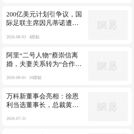
200亿美元计划引争议，国
际足联主席因凡蒂诺遭欧
足联要求辞职
2026-08-03
4
跟贴
阿里“二号人物”蔡崇信离
婚，夫妻关系转为“合作伙
伴关系”
2026-08-01
10
跟贴
万科新董事会亮相：徐恩
利当选董事长，总裁黄宇
续任总裁
2026-07-31