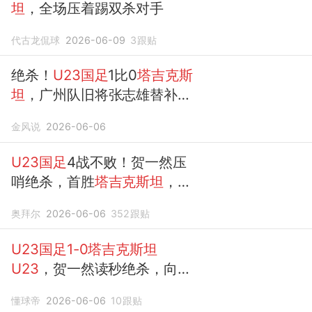
坦
，全场压着踢双杀对手
代古龙侃球
2026-06-09
3
跟贴
绝杀！
U23国足
1比0
塔吉克斯
坦
，广州队旧将张志雄替补读
秒助攻
金风说
2026-06-06
U23国足
4战不败！贺一然压
哨绝杀，首胜
塔吉克斯坦
，连
刷3纪录
奥拜尔
2026-06-06
352
跟贴
U23国足1-0塔吉克斯坦
U23
，贺一然读秒绝杀，向余
望失良机
懂球帝
2026-06-06
10
跟贴