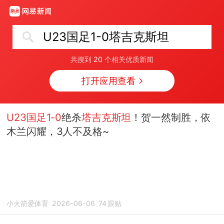
U23国足1-0塔吉克斯坦
共搜到
20
个相关优质新闻
打开应用查看
U23国足1-0
绝杀
塔吉克斯坦
！贺一然制胜，依
木兰闪耀，3人不及格~
小火箭爱体育
2026-06-06
74
跟贴