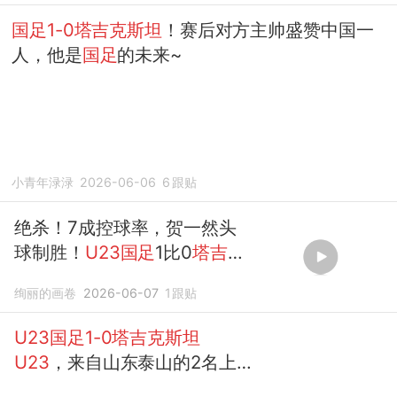
国足1-0塔吉克斯坦
！赛后对方主帅盛赞中国一
人，他是
国足
的未来~
小青年渌渌
2026-06-06
6
跟贴
绝杀！7成控球率，贺一然头
球制胜！
U23国足
1比0
塔吉克
斯坦
绚丽的画卷
2026-06-07
1
跟贴
U23国足1-0塔吉克斯坦
U23
，来自山东泰山的2名上
场球员表现如何？