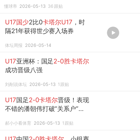
懂球帝
2026-05-13
36
跟贴
U17国少
2比0
卡塔尔U17
，时
隔21年获得世少赛入场券
体坛周报
2026-05-14
U17
亚洲杯：国足
2-0胜卡塔尔
成功晋级八强
刘剮说体坛
2026-05-13
1
跟贴
U17
国足
2-0卡塔尔
晋级！表现
不错的潘朝伟打破“关系户”流
言
郝小小看体育
2026-05-13
1
跟贴
U17
中国
2-0胜卡塔尔
，小组赛