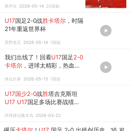
塔尔
晋级世少赛决赛
韩乔生
2026-05-14
26
跟贴
U17
国足2-0战
胜卡塔尔
，时隔
21年重返世界杯
荒野老五
2026-05-14
1
跟贴
我们出线了！回看
U17
国足
2-0
卡塔尔
，进球太精彩，热血沸
腾
体坛扒客
2026-05-13
1
跟贴
U17国少2-0
战
胜
塔吉克斯坦
U17
U17
国足多场比赛战绩出
色
环球体坛啄木鸟
2026-03-22
碾压
卡塔尔
！
U17
国足 2-0 出线创历史，16 岁