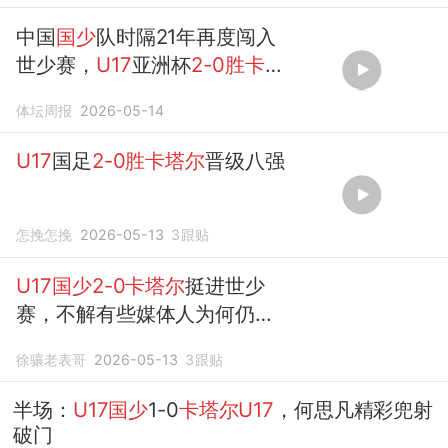
中国
国少
队时隔21年再度闯入
世少赛，
U17
亚洲杯
2-0胜卡塔
尔
出线
体坛周报
2026-05-14
U17
国足
2-0胜卡塔尔
晋级八强
怎挽怎挽
2026-05-13
3
跟贴
U17国少2-0卡塔尔
挺进世少
赛，不解有些媒体人为何仍喊
换帅
徐骧老表哥
2026-05-13
3
跟贴
半场：
U17国少
1-0
卡塔尔U17
，何思凡精彩兜射
破门