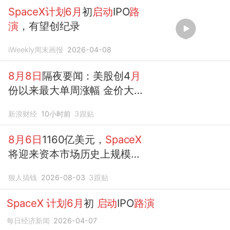
SpaceX计划6月
初
启动
IPO
路
演
，有望创纪录
iWeekly周末画报
2026-04-08
8月8日
隔夜要闻：美股创4
月
份以来最大单周涨幅 金价大涨
SpaceX
涨近16%
新浪财经
10小时前
3
跟贴
8月6日
1160亿美元，
SpaceX
将迎来资本市场历史上规模最
大的解禁之一
狠人搞钱
2026-08-03
3
跟贴
SpaceX
计划6月
初
启动
IPO
路演
每日经济新闻
2026-04-07