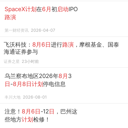
SpaceX计划
在
6月
初
启动
IPO
路演
第一财经资讯
2026-04-07
飞沃科技：
8月6日
进行
路演
，摩根基金、国泰
海通证券参与
证券之星
23小时前
乌兰察布地区2026年
8月
3
日
-
8月8日计划
停电信息
丰川大地
2026-08-01
注意！
8月6日
-12
日
，巴州这
些地方
计划
检修！