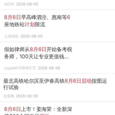
hi巴州
2026-08-05
8月6日
早高峰泗泾、惠南等
6
座地铁站
计划
限流
上海地铁
2026-08-05
假如律师从
8月6日
开始备考税
务师，100天让专业更值钱
（附5阶段冲刺
计划
）
LegalMVP律海芒芒
2026-08-06
最北高铁哈尔滨至伊春高铁
8月6日启动
按图运
行试验
北青网
2026-08-06
8月6日
上市！姜海荣：全新深