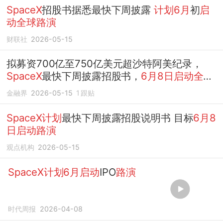
SpaceX
招股书据悉最快下周披露
计划6月
初
启
动全球路演
财联社
2026-05-15
拟募资700亿至750亿美元超沙特阿美纪录，
SpaceX
最快下周披露招股书，
6月8日启动全球
路演
金融界
2026-05-15
1
跟贴
SpaceX计划
最快下周披露招股说明书 目标
6月8
日启动路演
观点机构
2026-05-15
SpaceX计划6月启动
IPO
路演
时代周报
2026-04-08