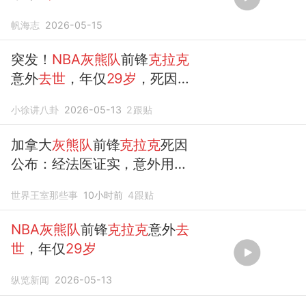
帆海志
2026-05-15
突发！
NBA灰熊队
前锋
克拉克
意外
去世
，年仅
29岁
，死因疑
似曝光
小徐讲八卦
2026-05-13
2
跟贴
加拿大
灰熊队
前锋
克拉克
死因
公布：经法医证实，意外用药
过量
世界王室那些事
10小时前
4
跟贴
NBA灰熊队
前锋
克拉克
意外
去
世
，年仅
29岁
纵览新闻
2026-05-13