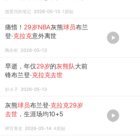
向女友求婚
揽星河的笔记
2026-05-13
1
跟贴
痛惜！
29岁NBA
灰熊
球员
布兰
登·
克拉克
意外离世
陶衣柜
2026-05-13
早逝，年仅
29岁
的
灰熊队
大前
锋布兰登·
克拉克去世
好火子
2026-05-13
灰熊
球员
布兰登·
克拉克29岁
去世
，生涯场均10+5
稗官青史
2026-05-14
4
跟贴