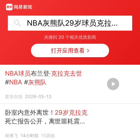
NBA灰熊队29岁球员克拉克去世
共搜到
20
个相关优质新闻
打开应用查看
NBA球员
布兰登·
克拉克去世
#
NBA
#
灰熊队
胶东在线
2026-05-13
卧室内意外离世！
29岁克拉克
死亡报告公开，离世噩耗震惊
灰熊全队
林雁飞
14小时前
15
跟贴