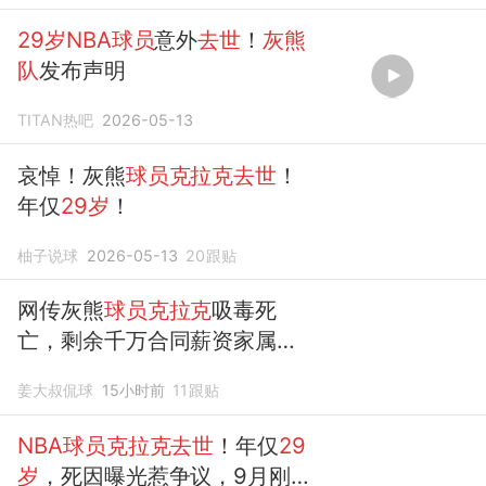
29岁NBA球员
意外
去世
！
灰熊
队
发布声明
TITAN热吧
2026-05-13
哀悼！灰熊
球员克拉克去世
！
年仅
29岁
！
柚子说球
2026-05-13
20
跟贴
网传灰熊
球员克拉克
吸毒死
亡，剩余千万合同薪资家属能
拿到多少
姜大叔侃球
15小时前
11
跟贴
NBA球员克拉克去世
！年仅
29
岁
，死因曝光惹争议，9月刚