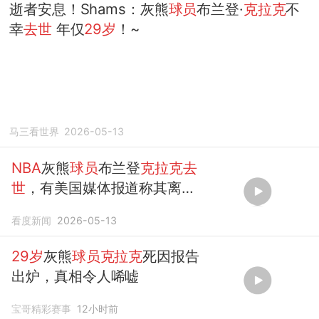
逝者安息！Shams：灰熊
球员
布兰登·
克拉克
不
幸
去世
年仅
29岁
！~
马三看世界
2026-05-13
NBA
灰熊
球员
布兰登
克拉克去
世
，有美国媒体报道称其离世
原因疑似和毒品有关
看度新闻
2026-05-13
29岁
灰熊
球员克拉克
死因报告
出炉，真相令人唏嘘
宝哥精彩赛事
12小时前