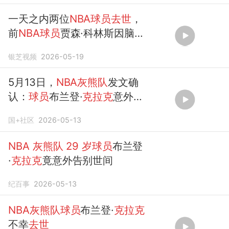
一天之内两位
NBA球员去世
，
前
NBA球员
贾森·科林斯因脑癌
离世，终年47
岁
，
灰熊队
前锋
银芝视频
2026-05-19
布兰登·
克拉克
意外离世，年仅
29岁
5月13日，
NBA灰熊队
发文确
认：
球员
布兰登·
克拉克
意外
去
世
，年仅
29岁
国+社区
2026-05-13
NBA
灰熊队
29
岁球员
布兰登
·
克拉克
竟意外告别世间
纪百事
2026-05-13
NBA灰熊队球员
布兰登·
克拉克
不幸
去世