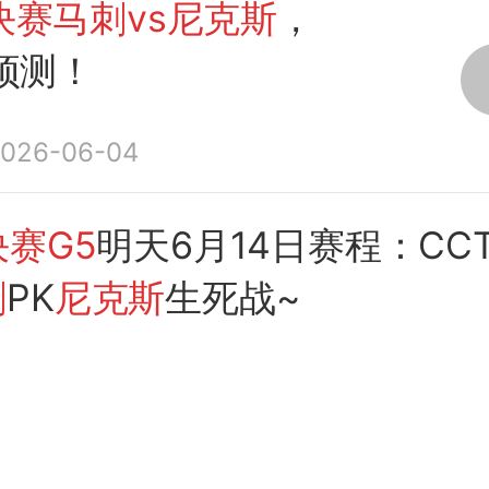
决赛马刺vs尼克斯
，
预测！
026-06-04
决赛G5
明天6月14日赛程：CC
刺
PK
尼克斯
生死战~