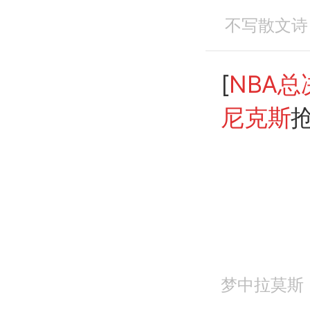
斯
扳手
不写散文诗
[
NBA总
尼克斯
梦中拉莫斯