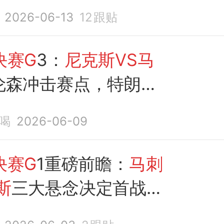
2026-06-13
12
跟贴
决赛G
3：
尼克斯VS马
伦森冲击赛点，特朗普
喝
2026-06-09
决赛G
1重磅前瞻：
马刺
斯
三大悬念决定首战