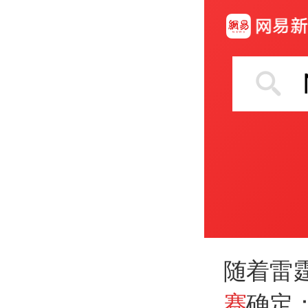
随着雷霆
赛
确定