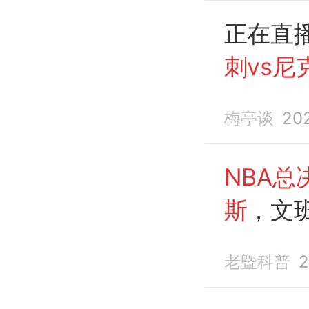
正在直
刺vs尼
筹？
梅亭谈
20
NBA总
斯
，文
老曁科普
2