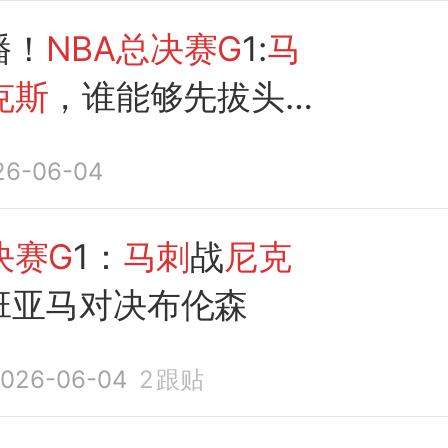
播！
NBA总决赛G
1:
马
克斯
，谁能够先拔头
26-06-04
决赛G
1：
马刺
战
尼克
班亚马对决布伦森
026-06-04
2
跟贴