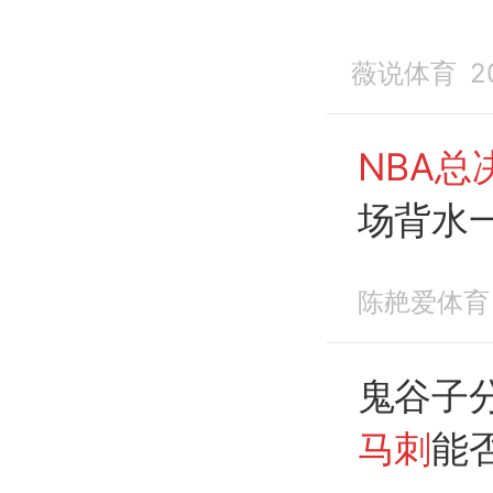
薇说体育
2
NBA总
场背水
陈赩爱体育
鬼谷子
马刺
能