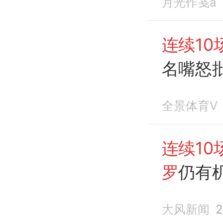
月光作笺a
连续10
名嘴怒
祸害
全景体育V
连续10
罗
仍有
大风新闻
2