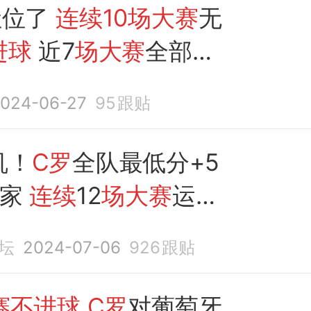
让位了
连续10场大赛
无
进球
近7
场大赛
全部哑
024-06-27
95
跟贴
机！
C罗
全队最低分+5
回家
连续
12
场大赛
运动
球
坛
2024-07-06
926
跟贴
赛不进球
C罗
对葡萄牙