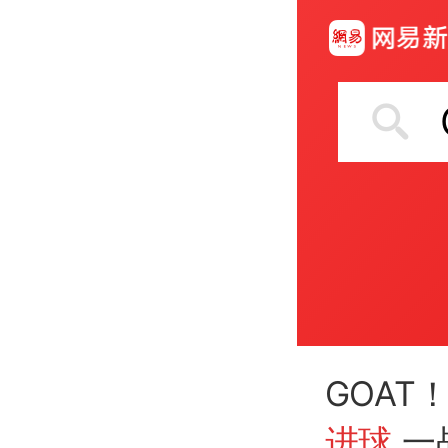
GOAT
进球
一