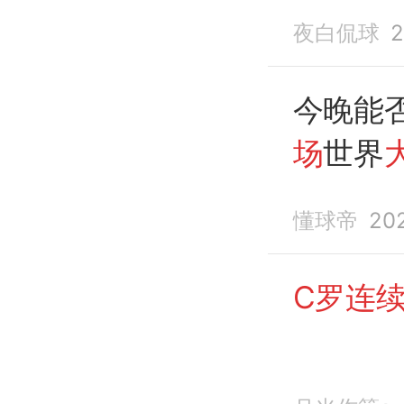
葡萄牙
夜白侃球
2
今晚能
场
世界
懂球帝
20
C罗连续