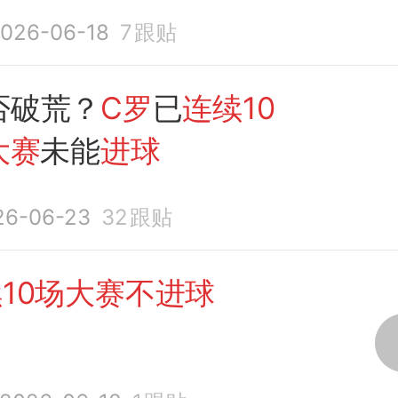
隐患
026-06-18
7
跟贴
否破荒？
C罗
已
连续10
大赛
未能
进球
26-06-23
32
跟贴
10场大赛不进球