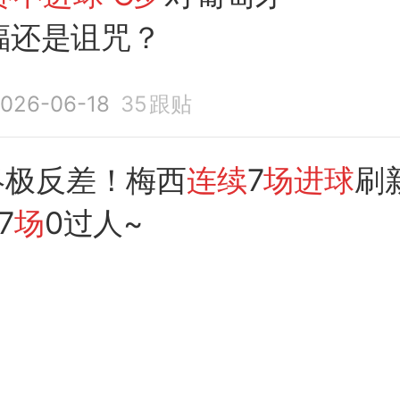
福还是诅咒？
026-06-18
35
跟贴
终极反差！梅西
连续
7
场进球
刷
7
场
0过人~