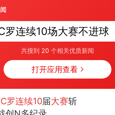
C罗连续10场大赛不进球
共搜到
20
个相关优质新闻
打开应用查看
！
C罗连续10
届
大赛
斩
战创N多纪录