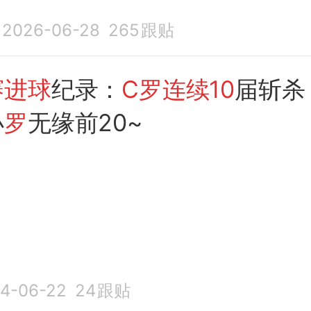
2026-06-28
265
跟贴
赛进球
纪录：
C罗连续10
届斩杀
小
罗
无缘前20~
4-06-22
24
跟贴