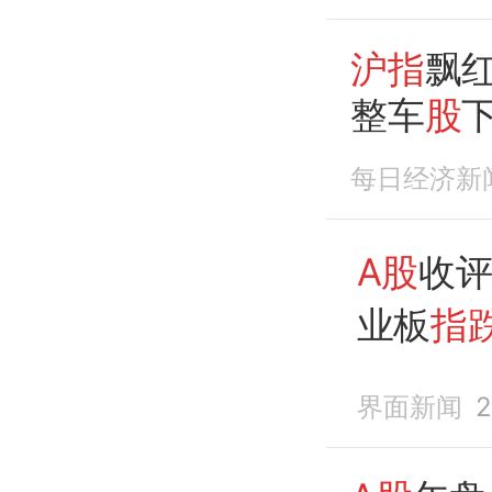
沪指
飘
整车
股
每日经济新
A股
收
业板
指
化学品
界面新闻
2