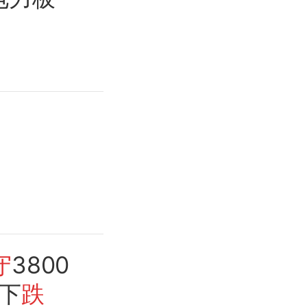
守
3800
下
跌