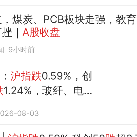
红，煤炭、PCB板块走强，教
下挫｜
A股收盘
闻
9小时前
评：
沪指跌
0.59%，创
跌
1.24%，玻纤、电子
、半导体等概念走弱
026-08-03