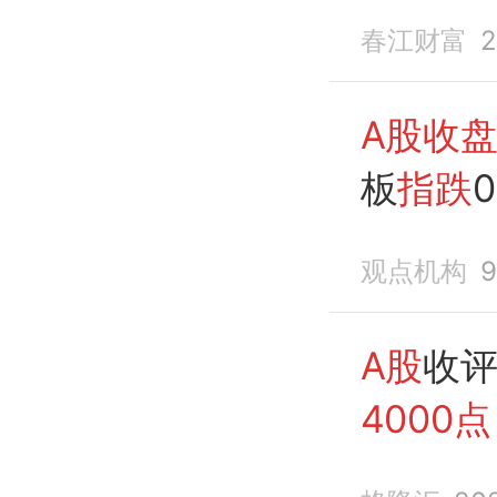
方？
春江财富
2
A股收
板
指跌
0
观点机构
A股
收
4000点