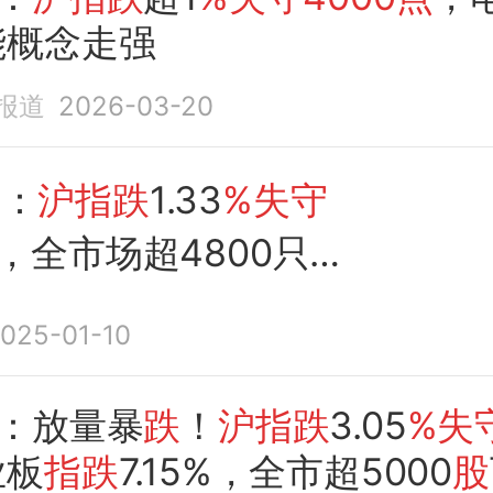
能概念走强
报道
2026-03-20
盘
：
沪指跌
1.33
%失守
，全市场超4800只个
025-01-10
：放量暴
跌
！
沪指跌
3.05
%失
业板
指跌
7.15%，全市超5000
股