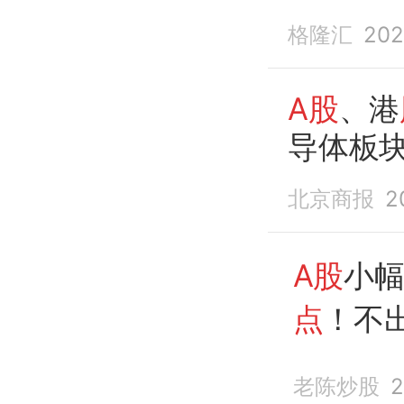
格隆汇
202
A股
、港
导体板
北京商报
2
A股
小
点
！不
样走
老陈炒股
2