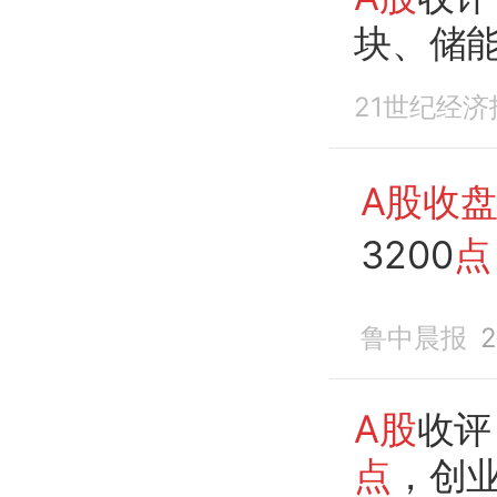
块、储
21世纪经济
A股收
3200
点
股
下
跌
鲁中晨报
2
A股
收评
点
，创