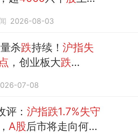
电、AI应用板块走强；
闻
2026-08-03
产业链下挫，兆易创新
A股收盘
放量杀
跌
持续！
沪指失
0点
，创业板大
跌
周四或迎关键变盘窗口
026-07-08
收评：
沪指跌1.7%失守
，
A股
后市将走向何