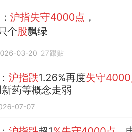
盘
：
沪指失守4000点
，
0只个
股
飘绿
026-03-20
27
跟贴
：
沪指跌
1.26%再度
失守400
创新药等概念走弱
026-07-07
：
沪指跌
超1
%失守4000点
，