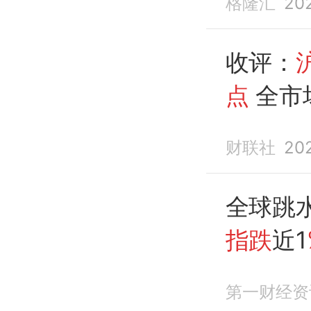
格隆汇
20
收评：
点
全市场
财联社
20
全球跳
指跌
近1
第一财经资