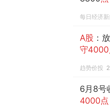
涨；核
每日经济新
半导体
跌
停｜
A股
：
守400
1.7%
，
趋势价投
2
6月8号
4000点