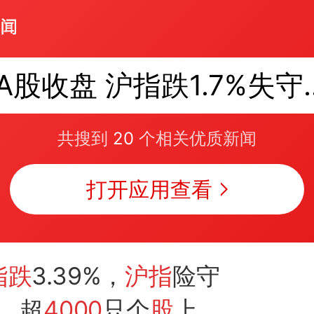
A股收盘 沪指跌
共搜到
20
个相关优质新闻
打开应用查看
指跌
3.39%，
沪指
险守
，超
4000
只个
股
上