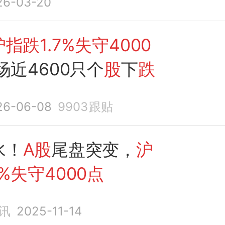
26-03-20
沪指跌1.7%失守4000
近4600只个
股
下
跌
26-06-08
9903
跟贴
水！
A股
尾盘突变，
沪
%失守4000点
讯
2025-11-14