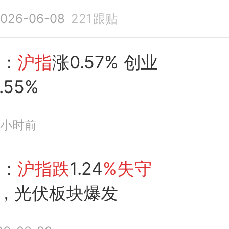
026-06-08
221
跟贴
盘
：
沪指
涨0.57% 创业
.55%
9小时前
评：
沪指跌
1.24
%失守
，光伏板块爆发