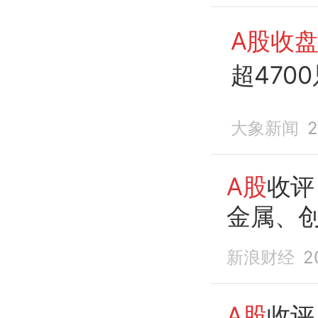
A股收
超470
大象新闻
2
A股
收评
金属、
新浪财经
2
A股
收评