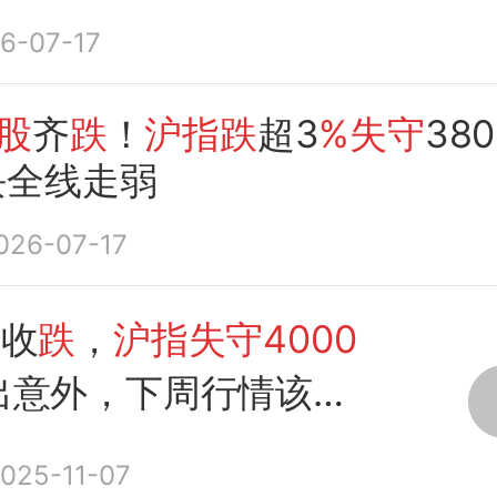
6-07-17
股
齐
跌
！
沪指跌
超3
%失守
380
块全线走弱
026-07-17
幅收
跌
，
沪指失守4000
出意外，下周行情该这
025-11-07