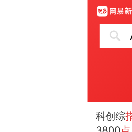
科创综
3800
点