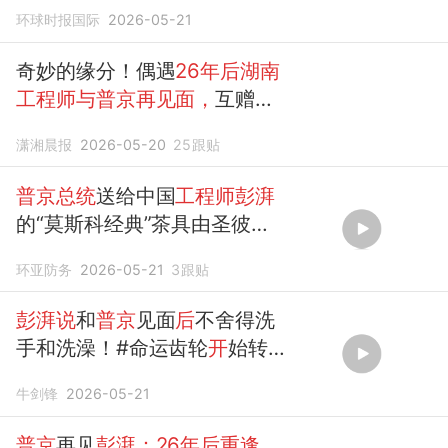
环球时报国际
2026-05-21
奇妙的缘分！偶遇
26年后湖南
工程师与普京再见面，
互赠的
礼物都是瓷器，当事人讲述
潇湘晨报
2026-05-20
25
跟贴
普京总统
送给中国
工程师彭湃
的“莫斯科经典”茶具由圣彼得
堡皇家瓷器厂制造
环亚防务
2026-05-21
3
跟贴
彭湃说
和
普京
见面
后
不舍得洗
手和洗澡！#命运齿轮
开
始转
动#
彭湃
牛剑锋
2026-05-21
普京
再见
彭湃：26年后重逢，