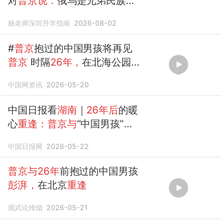
对
普京说：
俄乌是兄弟民族，
不该消耗
杨老师深圳升学指南
2026-08-02
#
普京
抱过的中国男孩将再见
普京
时隔
26年，
在北海公园
被
普京
抱过的中国男孩
彭湃
将
中国网资讯
2026-05-20
再见
普京
。回忆起
26
...
中国日报看
湖南
｜
26年后
的暖
心
重逢：普京与
“中国男孩”的
奇妙缘分
中国日报网
2026-05-22
普京与26年
前抱过的中国男孩
彭湃，
在北京
重逢
观武论烽烟
2026-05-21