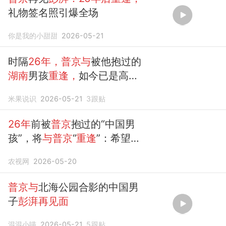
礼物签名照引爆全场
你是我的小甜甜
2026-05-21
时隔
26年，普京与
被他抱过的
湖南
男孩
重逢，
如今已是高级
工程师
米果说识
2026-05-21
3
跟贴
26年
前被
普京
抱过的“中国男
孩”，将
与普京
“
重逢
”：希望能
当面告诉
总统
先生，当
年
的小
农视网
2026-05-20
男孩，如今已成长为建设国家
的
工程师
普京与
北海公园合影的中国男
子
彭湃再见面
混混小喵
2026-05-21
5
跟贴