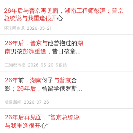
26年后与普京再见面，湖南工程师彭湃：普京
总统说与我重逢很开
心
环球网资讯
2026-05-21
26年后，普京与
他曾抱过的
湖
南
男孩
彭湃重逢，
昔日孩童如
今已成长为一名
工程师
；
彭湃
三湘都市报
2026-05-20
5
跟贴
说：
“他向
我
父亲致以问候
，我
会终生铭记这一天”
26年
前
，湖南
伢子
与普京
合
影；
26年后，
曾留学俄罗斯、
已成为高级
工程师
的他
说：
若
极目新闻
2026-07-26
时机成熟，将重返俄罗斯，重
温求学岁月、延续跨国情谊
26年后再见面，
“
普京总统说
与我重逢很开
心”