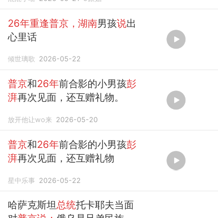
26年重逢普京，湖南
男孩
说
出
心里话
倾世璃歌
2026-05-22
普京
和
26年
前合影的小男孩
彭
湃
再次见面，还互赠礼物。
放开他让wo来
2026-05-20
普京
和
26年
前合影的小男孩
彭
湃
再次见面，还互赠礼物
星中乐事
2026-05-22
哈萨克斯坦
总统
托卡耶夫当面