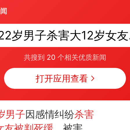
22
共搜到
20
个相关优质新闻
打开应用查看
2岁男子
因感情纠纷
杀害
女友被判死缓
，被害女