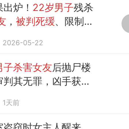
家属国家司法救助金
果出炉！
22岁男子
残杀
友
，
被判死缓
、限制减
2026-05-22
男子杀害女友
后抛尸楼
审判其无罪，凶手获国
金，4年后最高检抗诉
1天前
判
死缓
，并给予被害人
家司法救助金
室盗窃时女主人醒来，