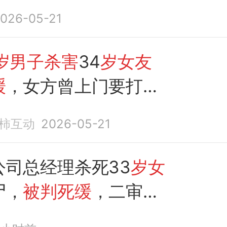
视频曝光，法院认为被
026-05-21
自首情节，受害者家
申请抗诉
2岁男子杀害
34
岁女友
缓
，女方曾上门要打胎
视频曝光，法院认为被
柿互动
2026-05-21
自首情节，受害者家
申请抗诉
公司总经理杀死33
岁女
尸，
被判死缓
，二审无
请国家赔偿；4年后最