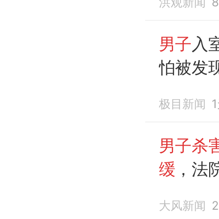
洪观新闻
高检抗
男子
入
怕被发现
害
，因
极目新闻
高检抗
男子杀
缓
，法
纷引发
大风新闻
2
受害者