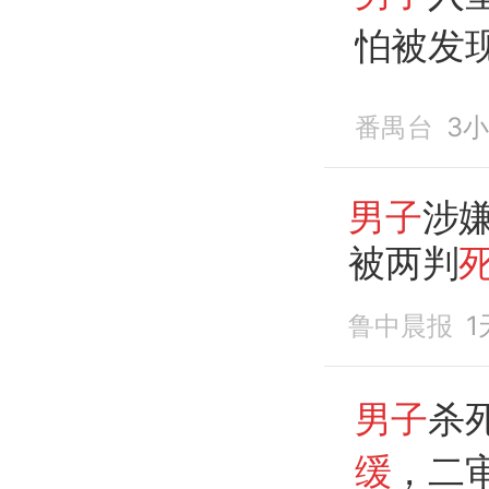
怕被发
杀害
，
番禺台
3
最高检
男子
涉嫌
被两判
鲁中晨报
1
男子
杀
缓
，二