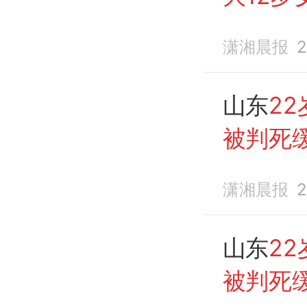
子家属
潇湘晨报
2
山东
2
被判死
请抗诉
潇湘晨报
2
山东
2
被判死