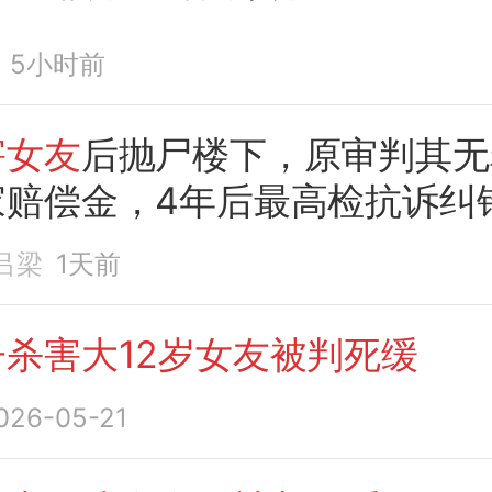
高检抗诉，最终认定故
5小时前
罪判
死缓
害女友
后抛尸楼下，原审判其无
家赔偿金，4年后最高检抗诉纠
吕梁
1天前
子杀害大12岁女友被判死缓
026-05-21