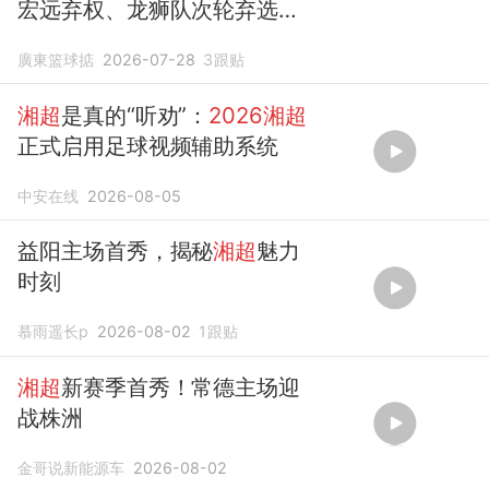
宏远弃权、龙狮队次轮弃选、
深圳新世纪选择两内线！
廣東篮球掂
2026-07-28
3
跟贴
湘超
是真的“听劝”：
2026湘超
正式启用足球视频辅助系统
中安在线
2026-08-05
益阳主场首秀，揭秘
湘超
魅力
时刻
慕雨遥长p
2026-08-02
1
跟贴
湘超
新赛季首秀！常德主场迎
战株洲
金哥说新能源车
2026-08-02