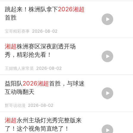
跳起来！株洲队拿下
2026湘超
首胜
宝哥精彩赛事
2026-08-02
湘超
株洲赛区深夜剧透开场
秀，精彩抢先看！
王姐懒人家常菜
2026-08-02
益阳队
2026湘超
首胜，与球迷
互动嗨翻天
辉哥说动漫
2026-08-02
湘超
永州主场灯光秀完整版来
了！这个视角简直绝了！