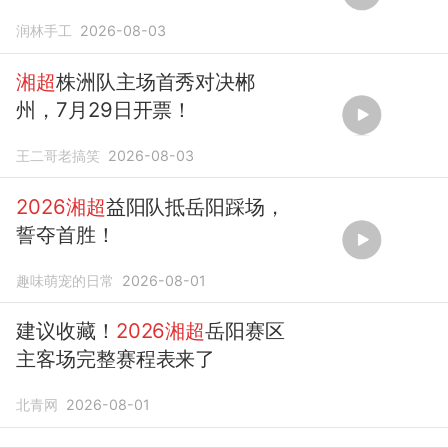
润林手工
2026-08-03
湘超
株洲队主场首秀对决郴
州，7月29日开票！
王二哥老搞笑
2026-08-03
2026湘超
益阳队抵岳阳踩场，
誓夺首胜！
趣味萌宠的日常
2026-08-01
建议收藏！
2026湘超
岳阳赛区
主客场完整赛程表来了
北青网
2026-08-01