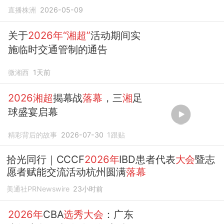
直播株洲
2026-05-09
关于
2026年“湘超”
活动期间实
施临时交通管制的通告
微湘西
1天前
2026湘超
揭幕战
落幕
，三
湘
足
球盛宴启幕
精彩背后的故事
2026-07-30
1
跟贴
拾光同行｜CCCF
2026年
IBD患者代表
大会
暨志
愿者赋能交流活动杭州圆满
落幕
美通社PRNewswire
23小时前
2026年
CBA
选秀大会
：广东