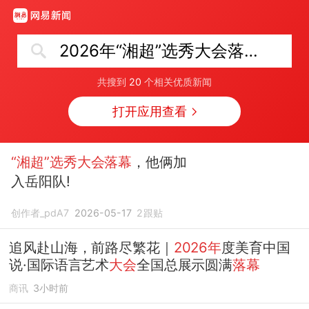
2026年“湘超”选秀大会落幕
共搜到
20
个相关优质新闻
打开应用查看
“湘超”选秀大会落幕
，他俩加
入岳阳队!
创作者_pdA7
2026-05-17
2
跟贴
追风赴山海，前路尽繁花｜
2026年
度美育中国
说·国际语言艺术
大会
全国总展示圆满
落幕
商讯
3小时前