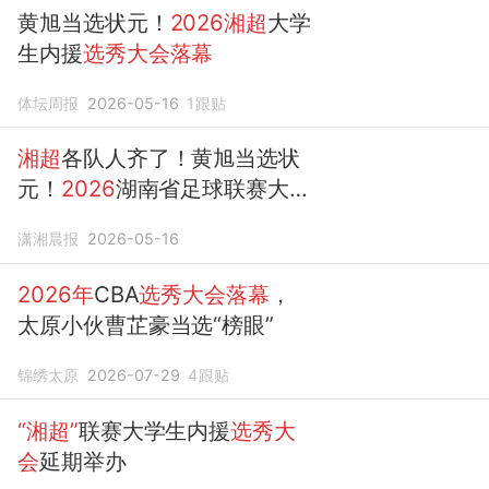
黄旭当选状元！
2026湘超
大学
生内援
选秀大会落幕
体坛周报
2026-05-16
1
跟贴
湘超
各队人齐了！黄旭当选状
元！
2026
湖南省足球联赛大学
生
选秀大会
在长沙
落幕
潇湘晨报
2026-05-16
2026年
CBA
选秀大会落幕
，
太原小伙曹芷豪当选“榜眼”
锦绣太原
2026-07-29
4
跟贴
“湘超”
联赛大学生内援
选秀大
会
延期举办