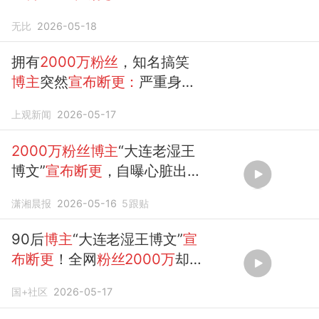
无比
2026-05-18
拥有
2000万粉丝
，知名搞笑
博主
突然
宣布断更：
严重身心
透支、焦虑抑郁
上观新闻
2026-05-17
2000万粉丝博主
“大连老湿王
博文”
宣布断更
，自曝心脏出问
题、焦虑抑郁
潇湘晨报
2026-05-16
5
跟贴
90后
博主
“大连老湿王博文”
宣
布断更
！全网
粉丝2000万
却
熬出一身病
国+社区
2026-05-17