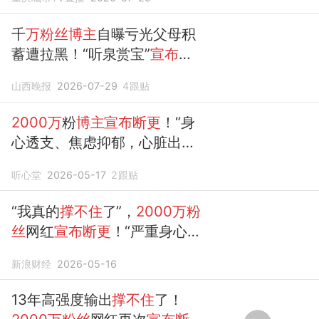
千
万粉丝博主
自曝亏光父母积
蓄遭拉黑！“听泉赏宝”
宣布
彻
底告别股市：再玩就剁手，股
山西晚报
2026-07-29
4
跟贴
票软件全部删除
2000万
粉
博主宣布断更
！“身
心透支、焦虑抑郁，心脏出了
问题”
听心堂
2026-05-17
2
跟贴
“我真的
撑不住
了”，
2000万粉
丝
网红
宣布断更
！“严重身心透
支、焦虑抑郁，心脏出了问
新浪财经
2026-05-16
题……”
13年高强度输出
撑不住
了！