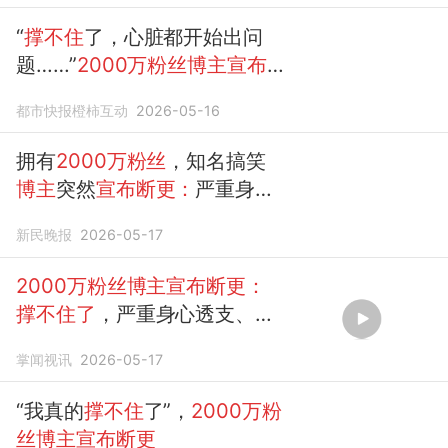
“
撑不住
了，心脏都开始出问
题……”
2000万粉丝博主宣布
断更
！称一看见拍摄设备就生
都市快报橙柿互动
2026-05-16
理性恶心、焦虑
拥有
2000万粉丝
，知名搞笑
博主
突然
宣布断更：
严重身心
透支、焦虑抑郁，心脏也出了
新民晚报
2026-05-17
问题！网友：取舍也是一种勇
气
2000万粉丝博主宣布断更：
撑不住了
，严重身心透支、焦
虑抑郁，心脏出了问题
掌闻视讯
2026-05-17
“我真的
撑不住
了”，
2000万粉
丝博主宣布断更