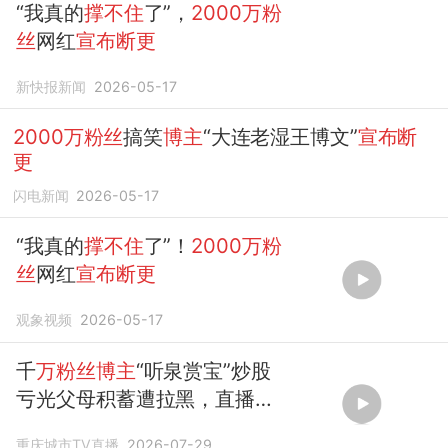
“我真的
撑不住
了”，
2000万粉
丝
网红
宣布断更
新快报新闻
2026-05-17
2000万粉丝
搞笑
博主
“大连老湿王博文”
宣布断
更
闪电新闻
2026-05-17
“我真的
撑不住
了”！
2000万粉
丝
网红
宣布断更
观象视频
2026-05-17
千
万粉丝博主
“听泉赏宝”炒股
亏光父母积蓄遭拉黑，直播
宣
布
告别股市
重庆城市TV直播
2026-07-29