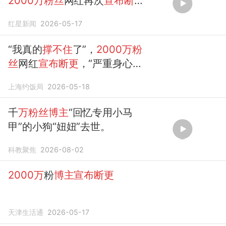
2000万粉丝
网红再次
宣布断
更
红星新闻
2026-05-17
“我真的
撑不住
了”，
2000万粉
丝
网红
宣布断更
，“严重身心透
支、焦虑抑郁，心脏出了问
上海约饭局
2026-05-18
题……”
千
万粉丝博主
“回忆专用小马
甲”的小狗“妞妞”去世。
科教聚焦
2026-08-02
2000万
粉
博主宣布断更
天津生活通
2026-05-17