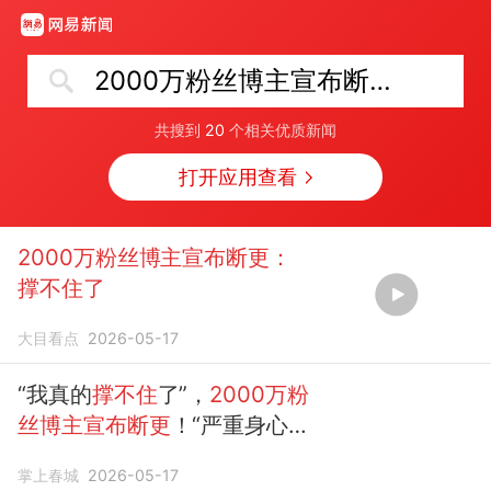
2000万粉丝博主宣布断更：撑不住了
共搜到
20
个相关优质新闻
打开应用查看
2000万粉丝博主宣布断更：
撑不住了
大目看点
2026-05-17
“我真的
撑不住
了”，
2000万粉
丝博主宣布断更
！“严重身心透
支、焦虑抑郁，心脏出了问
掌上春城
2026-05-17
题……”