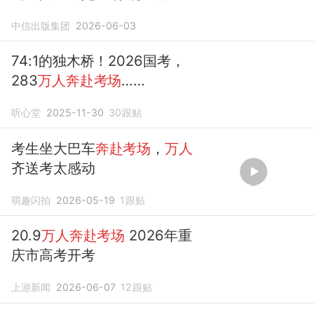
中信出版集团
2026-06-03
74:1的独木桥！2026国考，
283
万人奔赴考场
……
听心堂
2025-11-30
30
跟贴
考生坐大巴车
奔赴考场
，
万人
齐送考太感动
萌趣闪拍
2026-05-19
1
跟贴
20.9
万人奔赴考场
2026年重
庆市高考开考
上游新闻
2026-06-07
12
跟贴