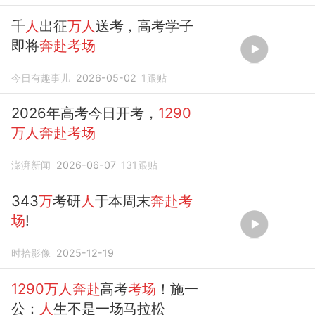
千
人
出征
万人
送考，高考学子
即将
奔赴考场
今日有趣事儿
2026-05-02
1
跟贴
2026年高考今日开考，
1290
万人奔赴考场
澎湃新闻
2026-06-07
131
跟贴
343
万
考研
人
于本周末
奔赴考
场
!
时拾影像
2025-12-19
1290万人奔赴
高考
考场
！施一
公：
人
生不是一场马拉松