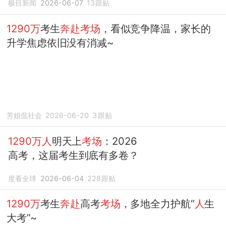
极目新闻
2026-06-07
13
跟贴
1290万
考生
奔赴考场
，看似竞争降温，家长的
升学焦虑依旧没有消减~
芳姐侃社会
2026-06-20
3
跟贴
1290万人
明天上
考场
：2026
高考，这届考生到底有多卷？
度看全球
2026-06-04
228
跟贴
1290万
考生
奔赴
高考
考场
，多地全力护航“
人
生
大考”~