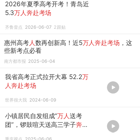
2026年夏季高考开考！青岛近
5.3
万人奔赴考场
齐鲁壹点
2026-06-07
2
跟贴
惠州高考
人
数再创新高！近5
万人奔赴考场
，这
些新考点必看
南方都市报
2025-06-04
我省高考正式拉开大幕 52.2
万
人奔赴考场
世界很大我
2024-06-09
小镇居民自发组成“
万人
送考
团”，锣鼓喧天送高三学子
奔赴
考场
重庆视点
2025-06-06