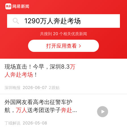
1290万人奔赴考场
共搜到
20
个相关优质新闻
打开应用查看
现场直击！今早，深圳8.3
万
人奔赴考场
！
深圳晚报
2026-06-07
2
跟贴
外国网友看高考出征警车护
航，
万人
送考团送学子
奔赴考
场
丁睋解说
2026-05-08