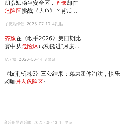
胡彦斌稳坐安全区，
齐豫
却在
危险区
挑战《大鱼》？背后真
相好心疼
子夜观综记
2026-07-10
4
跟贴
齐豫
在《歌手2026》第四期比
赛中从
危险区
成功挺进“月度第
3名”
晓今娱
2026-06-14
8
跟贴
《披荆斩棘5》三公结果：弟弟团体淘汰，快乐
老咖
进入危险区
~
音乐钢琴娱乐咖
2025-08-13
16
跟贴