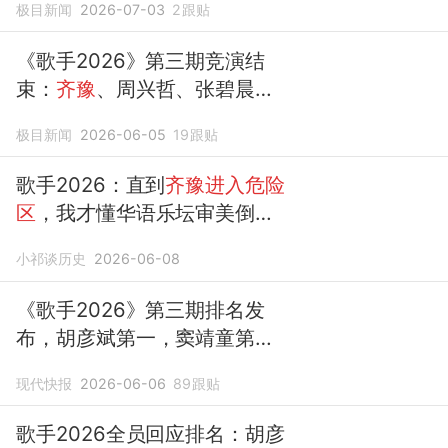
极目新闻
2026-07-03
2
跟贴
斌、尤长靖、艾略特、刘惜君
晋级月度决赛
《歌手2026》第三期竞演结
束：
齐豫
、周兴哲、张碧晨、
stanaj
进入
“
危险区
”，下周将
极目新闻
2026-06-05
19
跟贴
先淘汰两位；窦靖童、胡彦
斌、尤长靖
进入
“安全区”
歌手2026：直到
齐豫进入危险
区
，我才懂华语乐坛审美倒退
有多严重
小祁谈历史
2026-06-08
《歌手2026》第三期排名发
布，胡彦斌第一，窦靖童第
二，
齐豫
落入
危险区
现代快报
2026-06-06
89
跟贴
歌手2026全员回应排名：胡彦