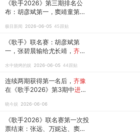
《歌手2026》第三期排名公
布：胡彦斌第一，窦靖童第
二，尤长靖第三；
齐豫
等4位
极目新闻
2026-06-05
45
跟贴
歌手暂时
进入危险区
《歌手》联名赛：胡彦斌第
一，张碧晨输给尤长靖，
齐豫
进入危险区
水中烧烤的娱
2026-06-05
44
跟贴
连续两期获得第一名后，
齐豫
在《歌手2026》第3期中
进入
了
危险区
晓今娱
2026-06-06
《歌手2026》联名赛第一次投
票结束：张远、万妮达、窦靖
童、
齐豫进入危险区
，胡彦