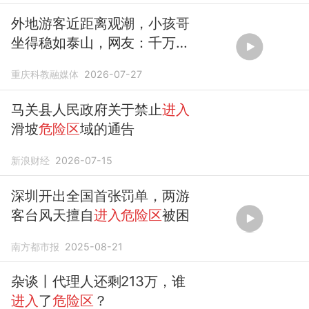
外地游客近距离观潮，小孩哥
坐得稳如泰山，网友：千万不
要下塘
进入危险区
域近距离观
重庆科教融媒体
2026-07-27
看
马关县人民政府关于禁止
进入
滑坡
危险区
域的通告
新浪财经
2026-07-15
深圳开出全国首张罚单，两游
客台风天擅自
进入危险区
被困
南方都市报
2025-08-21
杂谈丨代理人还剩213万，谁
进入
了
危险区
？