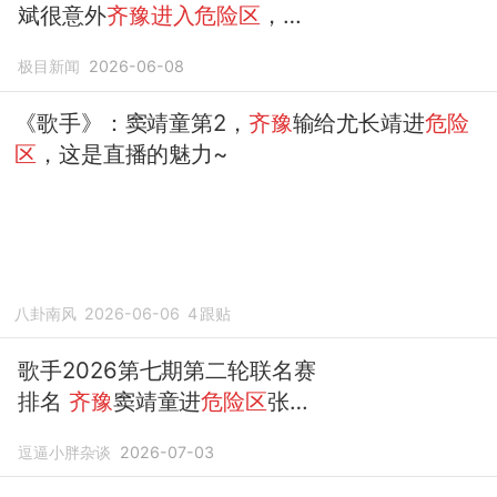
斌很意外
齐豫进入危险区
，
齐
豫
称更在意下一首歌能否唱进
极目新闻
2026-06-08
人心里，张碧晨说有海来阿木
陪伴真好
《歌手》：窦靖童第2，
齐豫
输给尤长靖进
危险
区
，这是直播的魅力~
八卦南风
2026-06-06
4
跟贴
歌手2026第七期第二轮联名赛
排名
齐豫
窦靖童进
危险区
张远
淘汰
逗逼小胖杂谈
2026-07-03