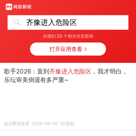
齐豫进入危险区
共搜到
20
个相关优质新闻
打开应用查看
歌手2026：直到
齐豫进入危险区
，我才明白，
乐坛审美倒退有多严重~
娱乐圈笔娱君
2026-06-06
26
跟贴