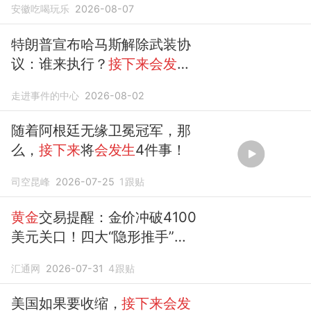
安徽吃喝玩乐
2026-08-07
特朗普宣布哈马斯解除武装协
议：谁来执行？
接下来会发生
什么
？
走进事件的中心
2026-08-02
随着阿根廷无缘卫冕冠军，那
么，
接下来
将
会发生
4件事！
司空昆峰
2026-07-25
1
跟贴
黄金
交易提醒：金价冲破4100
美元关口！四大“隐形推手”浮
出水面，
接下来
更疯狂？
汇通网
2026-07-31
4
跟贴
美国如果要收缩，
接下来会发