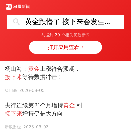
黄金跌懵了 接下来会发生什么
共搜到
20
个相关优质新闻
打开应用查看
杨山海：
黄金
上涨符合预期，
接下来
等待数据冲击！
杨山海
2026-08-05
央行连续第21个月增持
黄金
料
接下来
增持仍是大方向
新浪财经
2026-08-07