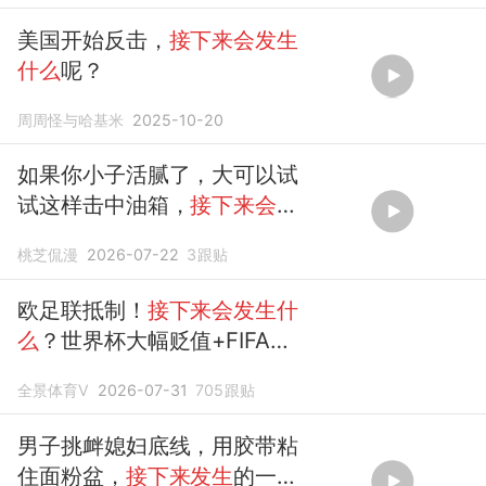
美国开始反击，
接下来会发生
什么
呢？
周周怪与哈基米
2025-10-20
如果你小子活腻了，大可以试
试这样击中油箱，
接下来会发
生什么
桃芝侃漫
2026-07-22
3
跟贴
欧足联抵制！
接下来会发生什
么
？世界杯大幅贬值+FIFA名
存实亡
全景体育V
2026-07-31
705
跟贴
男子挑衅媳妇底线，用胶带粘
住面粉盆，
接下来发生
的一幕