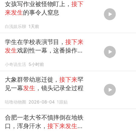
女孩写作业被怪物盯上，
接下
来发生
的事令人窒息
白浅娱乐聊
1天前
学生在学校表演节目，
接下来
发生
戏剧性一幕，这番操作必
给满分！
小奇说生活
5小时前
大象群带幼崽迁徙，
接下来
罕
见一幕
发生
，镜头记录全过程
咕噜动物圈
2026-08-04
1
跟贴
合肥一老大爷不慎摔倒在地铁
口，浑身汗水，
接下来发生
的
事令人动容……