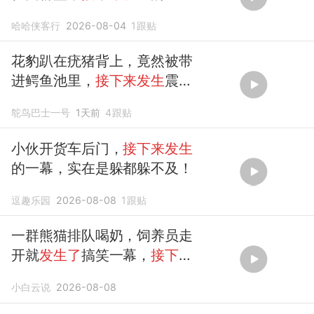
笑喷了
哈哈侠客行
2026-08-04
1
跟贴
花豹趴在疣猪背上，竟然被带
进鳄鱼池里，
接下来发生
震惊
一幕
鸵鸟巴士一号
1天前
4
跟贴
小伙开货车后门，
接下来发生
的一幕，实在是躲都躲不及！
逗趣乐园
2026-08-08
1
跟贴
一群熊猫排队喝奶，饲养员走
开就
发生了
搞笑一幕，
接下来
忍住别笑
小白云说
2026-08-08