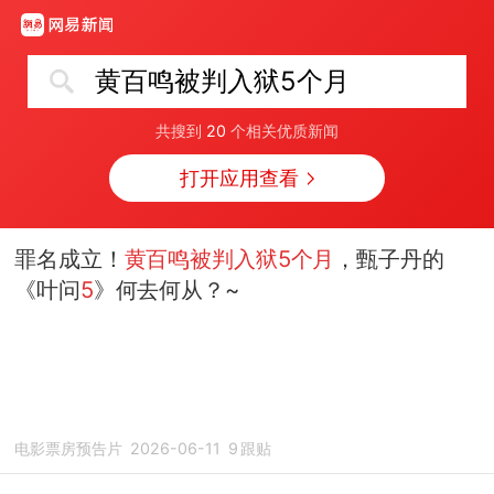
黄百鸣被判入狱5个月
共搜到
20
个相关优质新闻
打开应用查看
罪名成立！
黄百鸣被判入狱5个月
，甄子丹的
《叶问
5
》何去何从？~
电影票房预告片
2026-06-11
9
跟贴