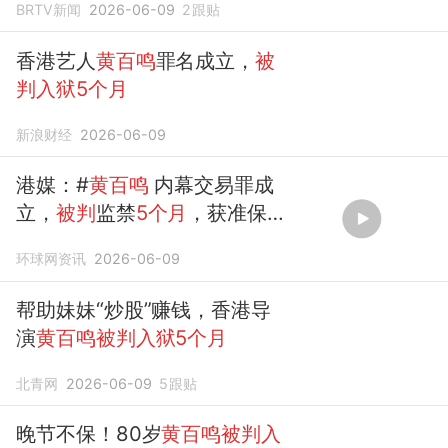
BRTV新闻
2026-06-09
2
跟贴
香港艺人
黄百鸣
罪名成立，
被
判入狱5个月
新浪财经
2026-06-09
港媒：#
黄百鸣
内幕交易罪成
立，
被判
监禁
5个月
，获准保
释等候上诉
环球网资讯
2026-06-09
帮助妹妹“炒股”赚钱，香港导
演
黄百鸣被判入狱5个月
北青网
2026-06-09
5
跟贴
晚节不保！80岁
黄百鸣被判入