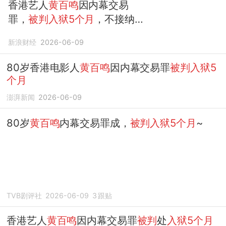
香港艺人
黄百鸣
因内幕交易
罪，
被判入狱5个月
，不接纳
以声誉受损及身心健康问题作
新浪财经
2026-06-09
为减刑理由
80岁香港电影人
黄百鸣
因内幕交易罪
被判入狱5
个月
澎湃新闻
2026-06-09
80岁
黄百鸣
内幕交易罪成，
被判入狱5个月
~
TVB剧评社
2026-06-09
3
跟贴
香港艺人
黄百鸣
因内幕交易罪
被判
处
入狱5个月