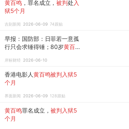
黄百鸣
，罪名成立，
被判
处
入
狱5个月
吉刻新闻
2026-06-09
74
跟贴
早报：国防部：日菲若一意孤
行只会求锤得锤；80岁
黄百鸣
被判
处
入狱5个月
；张桂梅作
岸标财经
2026-06-10
废了之前的话；女子被确诊“过
度恋爱脑”
香港电影人
黄百鸣被判入狱5
个月
界面新闻
2026-06-09
128
跟贴
黄百鸣
罪名成立，
被判入狱5
个月