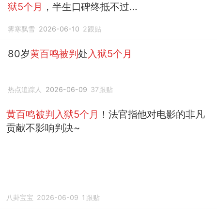
狱5个月
，半生口碑终抵不过
利益诱惑
霁寒飘雪
2026-06-10
2
跟贴
80岁
黄百鸣被判
处
入狱5个月
热点追踪人
2026-06-09
37
跟贴
黄百鸣被判入狱5个月
！法官指他对电影的非凡
贡献不影响判决~
八卦宝宝
2026-06-09
1
跟贴