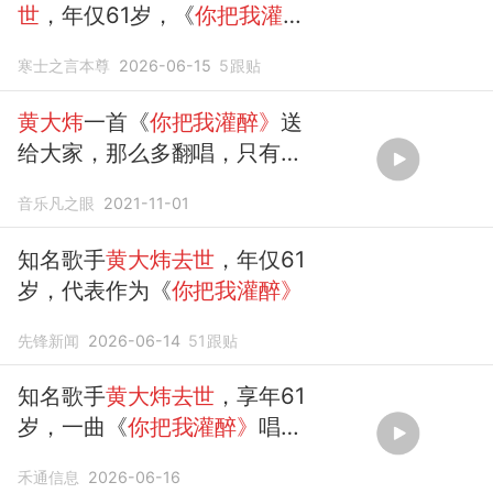
世
，年仅61岁，《
你把我灌
醉》
成绝唱
寒士之言本尊
2026-06-15
5
跟贴
黄大炜
一首《
你把我灌醉》
送
给大家，那么多翻唱，只有
原
唱
最经典
音乐凡之眼
2021-11-01
知名歌手
黄大炜去世
，年仅61
岁，代表作为《
你把我灌醉》
先锋新闻
2026-06-14
51
跟贴
知名歌手
黄大炜去世
，享年61
岁，一曲《
你把我灌醉》
唱红
各地
禾通信息
2026-06-16