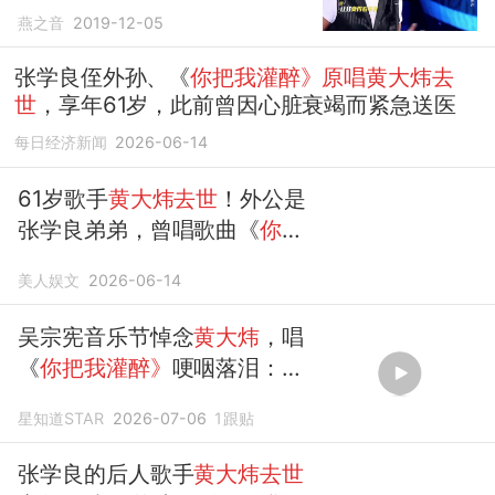
着于歌声
燕之音
2019-12-05
张学良侄外孙、《
你把我灌醉》原唱黄大炜去
世
，享年61岁，此前曾因心脏衰竭而紧急送医
每日经济新闻
2026-06-14
61岁歌手
黄大炜去世
！外公是
张学良弟弟，曾唱歌曲《
你把
我灌醉》
美人娱文
2026-06-14
吴宗宪音乐节悼念
黄大炜
，唱
《
你把我灌醉》
哽咽落泪：他
还年轻
星知道STAR
2026-07-06
1
跟贴
张学良的后人歌手
黄大炜去世