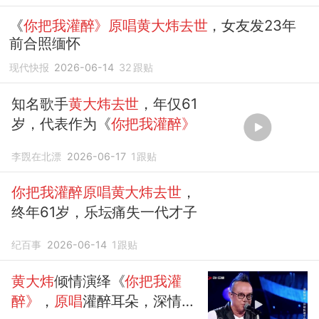
《
你把我灌醉》原唱黄大炜去世
，女友发23年
前合照缅怀
现代快报
2026-06-14
32
跟贴
知名歌手
黄大炜去世
，年仅61
岁，代表作为《
你把我灌醉》
李覴在北漂
2026-06-17
1
跟贴
你把我灌醉原唱黄大炜去世
，
终年61岁，乐坛痛失一代才子
纪百事
2026-06-14
1
跟贴
黄大炜
倾情演绎《
你把我灌
醉》
，
原唱
灌醉耳朵，深情执