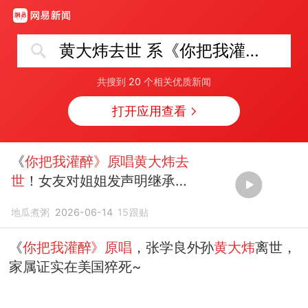
黄大炜去世 系《你把我灌醉》原唱
共搜到
20
个相关优质新闻
打开应用查看
《
你把我灌醉》原唱黄大炜去
世
！女友对姐姐发声明继承财
产不满！
地瓜煮粥
2026-06-14
15
跟贴
《
你把我灌醉》原唱
，张学良外孙
黄大炜
离世，
家属证实在美国猝死~