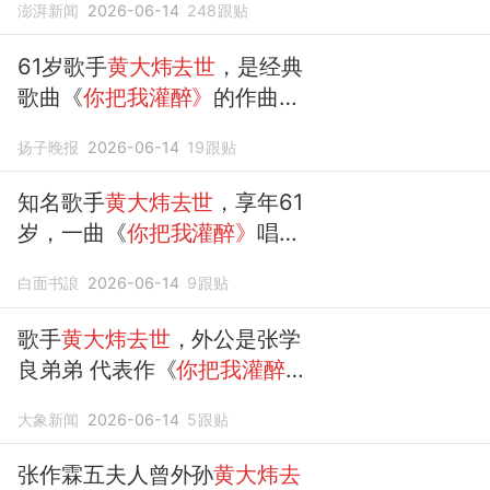
澎湃新闻
2026-06-14
248
跟贴
61岁歌手
黄大炜去世
，是经典
歌曲《
你把我灌醉》
的作曲、
原唱
；此前曾因心脏衰竭而紧
扬子晚报
2026-06-14
19
跟贴
急送医
知名歌手
黄大炜去世
，享年61
岁，一曲《
你把我灌醉》
唱红
各地
白面书誏
2026-06-14
9
跟贴
歌手
黄大炜去世
，外公是张学
良弟弟 代表作《
你把我灌醉》
《让每个人都心碎》
大象新闻
2026-06-14
5
跟贴
张作霖五夫人曾外孙
黄大炜去