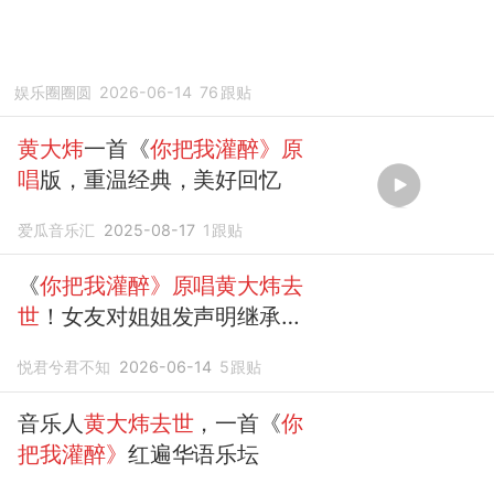
娱乐圈圈圆
2026-06-14
76
跟贴
黄大炜
一首《
你把我灌醉》原
唱
版，重温经典，美好回忆
爱瓜音乐汇
2025-08-17
1
跟贴
《
你把我灌醉》原唱黄大炜去
世
！女友对姐姐发声明继承财
产不满！
悦君兮君不知
2026-06-14
5
跟贴
音乐人
黄大炜去世
，一首《
你
把我灌醉》
红遍华语乐坛