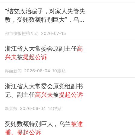
“结交政治骗子，对家人失管失
教，受贿数额特别巨大”，乌兰
被逮捕、提起公诉
都市快报橙柿互动
2026-07-15
浙江省人大常委会原副主任
高
兴夫
被
提起公诉
界面新闻
2026-06-04
10
跟贴
浙江省人大常委会原党组副书
记、副主任
高兴夫
被
提起公诉
新京报
2026-06-04
14
跟贴
受贿数额特别巨大，乌兰
被逮
捕、提起公诉