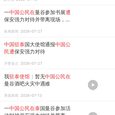
一
中国公民在
曼谷参加书展
遭
保安强力对待并带离现场，我
驻泰
国使馆：敦促相关方面查
纵相新闻
2026-07-27
明真相
中国驻泰
国大使馆通报
中国公
民遭
保安强力对待
齐鲁壹点
2026-07-27
我
驻泰使馆
：暂无
中国公民在
曼谷酒吧火灾中遇难
界面新闻
2026-07-13
一
中国公民在泰
国曼谷参加活