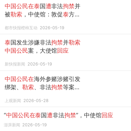
中国公民在泰
国
遭
非法
拘禁
并
被
勒索
，中使馆：敦促
泰
方尽
快查明事实
都市快报橙柿互动
2026-05-19
泰
国发生涉嫌非法
拘禁
并
勒索
中国公民
案，大使馆
回应
新快报新闻
2026-05-19
中国公民在
海外参赌涉赌引发
绑架、
勒索
、非法
拘禁
等案
件，我
驻泰使馆
郑重提醒
上观新闻
2026-05-28
“
中国公民在泰
国
遭
非法
拘禁
”，中使馆
回应
澎湃新闻
2026-05-19