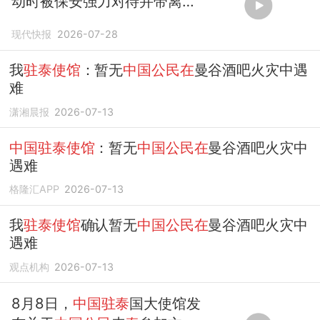
动时被保安强力对待并带离现
场，我
驻泰使馆
通报
现代快报
2026-07-28
我
驻泰使馆
：暂无
中国公民在
曼谷酒吧火灾中遇
难
潇湘晨报
2026-07-13
中国驻泰使馆
：暂无
中国公民在
曼谷酒吧火灾中
遇难
格隆汇APP
2026-07-13
我
驻泰使馆
确认暂无
中国公民在
曼谷酒吧火灾中
遇难
观点机构
2026-07-13
8月8日，
中国驻泰
国大使馆发