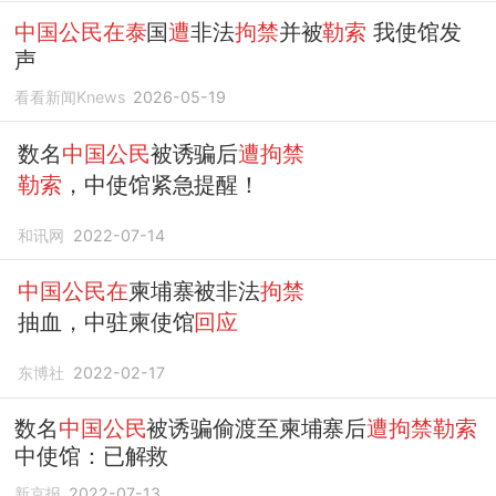
中国公民在泰
国
遭
非法
拘禁
并被
勒索
我使馆发
声
看看新闻Knews
2026-05-19
数名
中国公民
被诱骗后
遭拘禁
勒索
，中使馆紧急提醒！
和讯网
2022-07-14
中国公民在
柬埔寨被非法
拘禁
抽血，中驻柬使馆
回应
东博社
2022-02-17
数名
中国公民
被诱骗偷渡至柬埔寨后
遭拘禁勒索
中使馆：已解救
新京报
2022-07-13