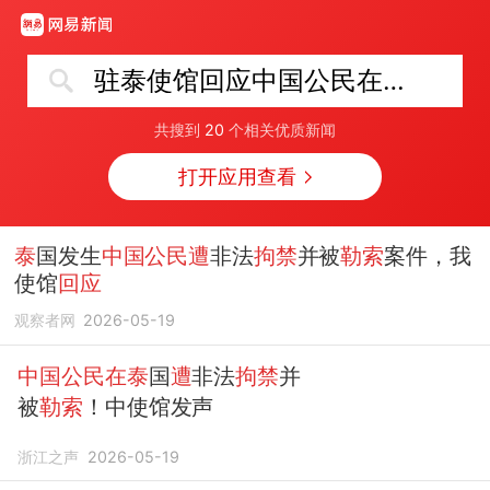
驻泰使馆回应中国公民在泰遭拘禁勒索
共搜到
20
个相关优质新闻
打开应用查看
泰
国发生
中国公民遭
非法
拘禁
并被
勒索
案件，我
使馆
回应
观察者网
2026-05-19
中国公民在泰
国
遭
非法
拘禁
并
被
勒索
！中使馆发声
浙江之声
2026-05-19