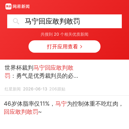
马宁回应敢判敢罚
共搜到
20
个相关优质新闻
打开应用查看
世界杯裁判
马宁回应敢判敢
罚
：勇气是优秀裁判员的必备
条件，赛场上裁判不需要被所
红星新闻
2026-06-13
206
跟贴
有人喜欢
46岁体脂率仅11%，
马宁
为控制体重不吃红肉，
回应敢判敢罚
~