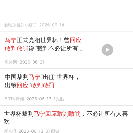
爱吃冰棍的小痞子
2026-06-14
马宁
正式亮相世界杯！曾
回应
敢判敢罚
说“裁判不必让所有人
喜欢”
海外网
2026-06-21
中国裁判
马宁
“出征”世界杯，
出镜
回应
“
敢判敢罚
”
BRTV新闻
2026-06-13
1
跟贴
世界杯裁判
马宁回应敢判敢罚
：不必让所有人喜
欢
新京报
2026-06-13
37
跟贴