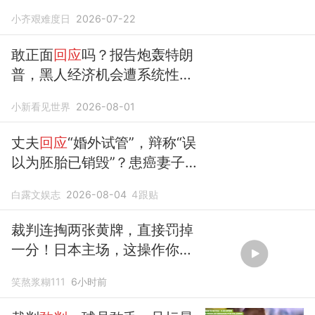
小齐艰难度日
2026-07-22
敢正面
回应
吗？报告炮轰特朗
普，黑人经济机会遭系统性绞
杀
小新看见世界
2026-08-01
丈夫
回应
“婚外试管”，辩称“误
以为胚胎已销毁”？患癌妻子怒
怼：开直播当面销毁，敢吗！
白露文娱志
2026-08-04
4
跟贴
裁判连掏两张黄牌，直接罚掉
一分！日本主场，这操作你敢
信？
笑熬浆糊111
6小时前