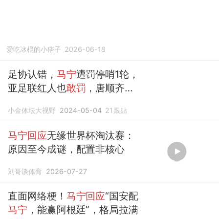
爱吃冰棍的小痞子
2026-06-18
足协认错，
马宁
遭罚停哨1轮，
亚足联红人也
敢罚
，唐顺齐继
续执法
小金体坛大视野
2024-05-04
21
跟贴
马宁回应
无缘世界杯淘汰赛：
原因至今成谜，配置非核心
刘哥谈体育
2026-07-27
直面网络梗！
马宁回应
“国安配
马宁
，能赢阿根廷”，格局拉满