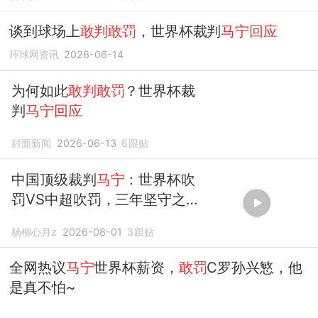
谈到球场上
敢判敢罚
，世界杯裁判
马宁回应
环球网资讯
2026-06-14
为何如此
敢判敢罚
？世界杯裁
判
马宁回应
封面新闻
2026-06-13
6
跟贴
中国顶级裁判
马宁
：世界杯吹
罚VS中超吹罚，三年坚守之谜
揭晓
杨柳心月z
2026-08-01
3
跟贴
全网热议
马宁
世界杯薪资，
敢罚
C罗孙兴慜，他
是真不怕~