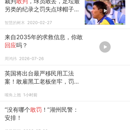
裁判
敢判
，球员敢丢，足坛最
另类的纪录之罚失点球帽子戏
法！
智慧的树木
2020-02-27
来自2035年的求救信息，你敢
回应
吗？
周鸿祎
2026-07-26
英国将出台最严移民用工法
案！敢雇黑工老板坐牢，罚全
球收入一成
嘴角上翘
1小时前
“没有哪个
敢罚
！”湖州民警：
安排！