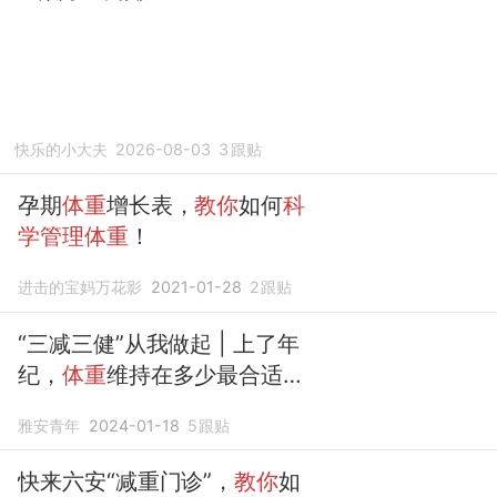
快乐的小大夫
2026-08-03
3
跟贴
孕期
体重
增长表，
教你
如何
科
学管理体重
！
进击的宝妈万花影
2021-01-28
2
跟贴
“三减三健”从我做起 | 上了年
纪，
体重
维持在多少最合适
呢？一文
教你
如何
科学管理体
雅安青年
2024-01-18
5
跟贴
重
！
快来六安“减重门诊”，
教你
如