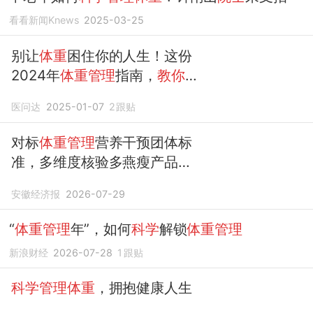
看看新闻Knews
2025-03-25
别让
体重
困住你的人生！这份
2024年
体重管理
指南，
教你科
学
瘦身
医问达
2025-01-07
2
跟贴
对标
体重管理
营养干预团体标
准，多维度核验多燕瘦产品
科
学
逻辑与合规底色
安徽经济报
2026-07-29
“
体重管理
年”，如何
科学
解锁
体重管理
新浪财经
2026-07-28
1
跟贴
科学管理体重
，拥抱健康人生