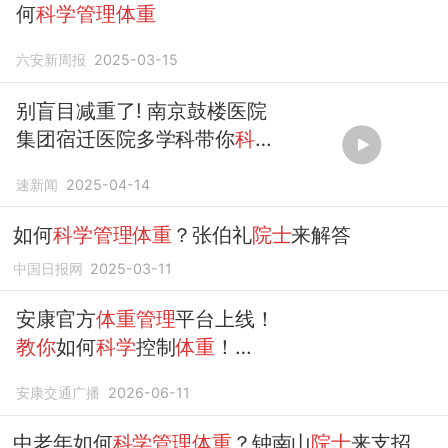
何
科学管理体重
六安新周报
2025-03-15
别盲目减重了! 南京鼓楼医院
集团宿迁医院多学科带你
科学
管理体重
速新闻
2025-04-14
如何
科学管理体重
？张伯礼
院士
来解答
中国日报网
2025-03-11
安康官方
体重管理
平台上线！
教你
如何
科学
控制
体重
！
【959提醒】
安康交通广播
2026-06-11
中老年如何
科学管理体重
？钟南山
院士
来支招