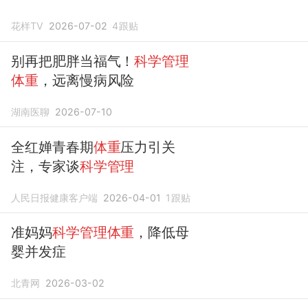
花样TV
2026-07-02
4
跟贴
别再把肥胖当福气！
科学管理
体重
，远离慢病风险
湖南医聊
2026-07-10
全红婵青春期
体重
压力引关
注，专家谈
科学管理
人民日报健康客户端
2026-04-01
1
跟贴
准妈妈
科学管理体重
，降低母
婴并发症
北青网
2026-03-02