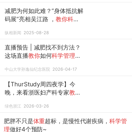
减肥为何如此难？“身体抵抗解
码展”亮相吴江路 ，
教你科学
管理体重
纵相新闻
2025-08-28
直播预告 | 减肥找不到方法？
这场直播
教你
如何
科学管理体
重
中山大学孙逸仙纪念医院
2026-04-17
【ThurStudy周四夜学】今
晚，来看浙医妇产科专家
教你
科学管理体重
！
绿色浙江
2026-03-26
肥胖不只是
体重
超标，是慢性代谢疾病，
科学管
理
做好4个预防~