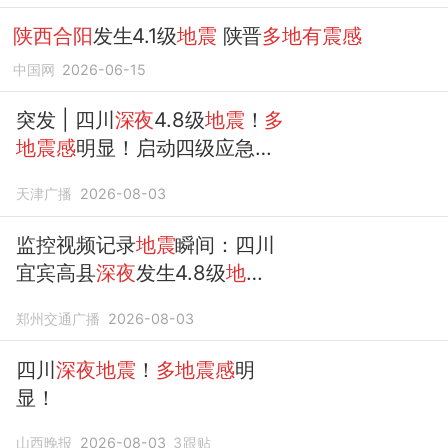
陕西合阳
发生4.1级
地震
陕晋
多地有震感
中国网
2026-06-15
突发 | 四川
深夜
4.8级
地震
！
多
地震感
明显！启动四级应急响
应！
天津广播
2026-08-03
监控视频记录
地震
瞬间：四川
宜宾高县
深夜
发生4.8级
地
震
，
多地震感
明显；中国
地震
郑州交通广播
2026-08-03
局启动四级应急响应
四川
深夜地震
！
多地震感
明
显！
山西晚报
2026-08-03
3
跟贴