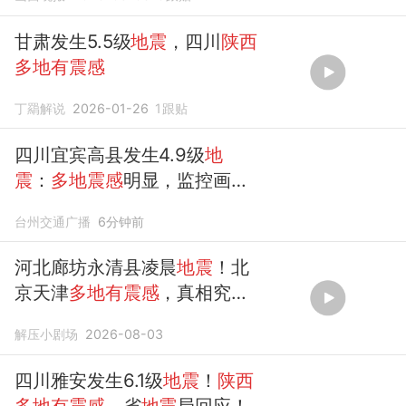
甘肃发生5.5级
地震
，四川
陕西
多地有震感
丁羂解说
2026-01-26
1
跟贴
四川宜宾高县发生4.9级
地
震
：
多地震感
明显，监控画面
剧烈摇晃，
多
名网友说午睡时
台州交通广播
6分钟前
被摇醒，有人称这次
地震
持续
时间长，并收到预警
河北廊坊永清县凌晨
地震
！北
京天津
多地有震感
，真相究竟
如何？
解压小剧场
2026-08-03
四川雅安发生6.1级
地震
！
陕西
多地有震感
，省
地震
局回应！