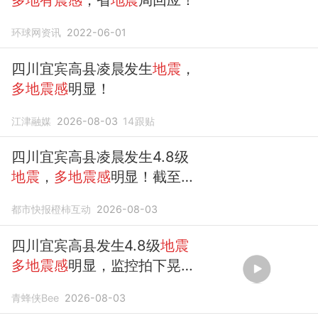
环球网资讯
2022-06-01
四川宜宾高县凌晨发生
地震
，
多地震感
明显！
江津融媒
2026-08-03
14
跟贴
四川宜宾高县凌晨发生4.8级
地震
，
多地震感
明显！截至目
前暂未接报人员伤亡、道路中
都市快报橙柿互动
2026-08-03
断等情况，中国
地震
局已启动
四级应急响应
四川宜宾高县发生4.8级
地震
多地震感
明显，监控拍下晃动
一幕
青蜂侠Bee
2026-08-03