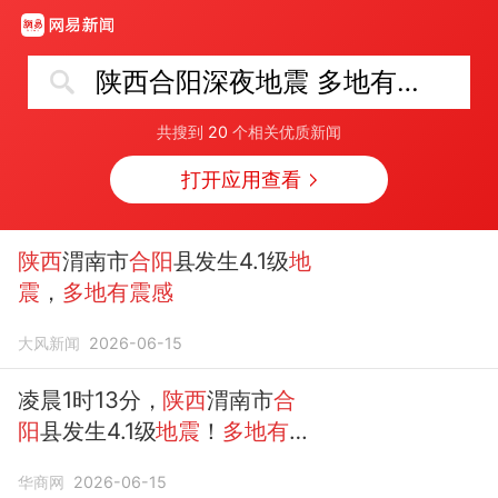
陕西合阳深夜地震 多地有震感
共搜到
20
个相关优质新闻
打开应用查看
陕西
渭南市
合阳
县发生4.1级
地
震
，
多地有震感
大风新闻
2026-06-15
凌晨1时13分，
陕西
渭南市
合
阳
县发生4.1级
地震
！
多地有震
感
华商网
2026-06-15