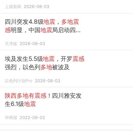
局启动四级应急响应
上观新闻
2026-08-03
四川突发4.8级
地震
，
多地震
感
明显，中国
地震
局启动四级
应急响应
天津族
2026-08-03
埃及发生5.5级
地震
，开罗
震感
强烈，以色列
多地
被波及
以色列计划Pro
2026-08-03
陕西多地有震感
！四川雅安发
生6.1级
地震
华商报
2022-06-02