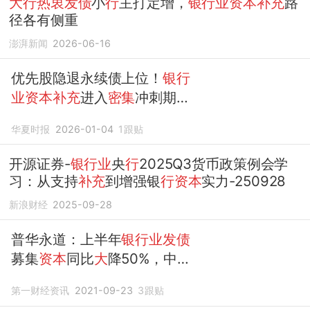
大行热衷发债
小
行
主打定增，
银行业资本补充
路
径各有侧重
澎湃新闻
2026-06-16
优先股隐退永续债上位！
银行
业资本补充
进入
密集
冲刺期，
年利息至少省3％
华夏时报
2026-01-04
1
跟贴
开源证券-
银行业
央
行
2025Q3货币政策例会学
习：从支持
补充
到增强银
行资本
实力-250928
新浪财经
2025-09-28
普华永道：上半年
银行业发债
募集
资本
同比
大
降50%，中长
期仍承压
第一财经资讯
2021-09-23
3
跟贴