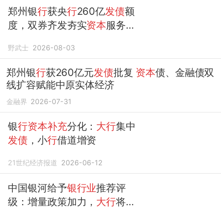
郑州银
行
获央
行
260亿
发债
额
度，双券齐发夯实
资本
服务河
南实体经济
野武士
2026-08-03
郑州银
行
获260亿元
发债
批复
资本
债、金融债双
线扩容赋能中原实体经济
金融界
2026-07-31
银
行资本补充
分化：
大行
集中
发债
，小
行
借道增资
21世纪经济报道
2026-06-12
中国银河给予
银行业
推荐评
级：增量政策加力，
大行
将
补
充
核心一级
资本