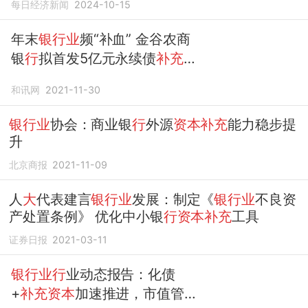
每日经济新闻
2024-10-15
年末
银行业
频“补血” 金谷农商
银
行
拟首发5亿元永续债
补充
资本
和讯网
2021-11-30
银行业
协会：商业银
行
外源
资本补充
能力稳步提
升
北京商报
2021-11-09
人
大
代表建言
银行业
发展：制定《
银行业
不良资
产处置条例》 优化中小银
行资本补充
工具
证券日报
2021-03-11
银行业行
业动态报告：化债
+
补充资本
加速推进，市值管