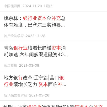
理增强红利价值
中国能源网
2024-11-29
1
跟贴
姚余栋：
银行业资本
金
补充
总
体有难度，巴塞尔三实施要有
中国特色
首席经济学家
2022-11-28
青岛
银行业
绩增长趋缓
资本
消
耗加速 六年间多渠道融资403
亿
补充资本
金
长江商报
2021-03-08
地方银
行
改革·辽宁篇|营口
银
行业
绩增长乏力
资本
面临
补充
压力 股东质量堪忧
新华融媒看财经
2021-05-26