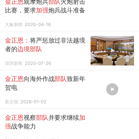
金正恩
观摩炮兵
部队
火炮射击
比赛，要求
加强
炮兵战斗准备
大象新闻
2026-04-16
金正恩：
将严惩放过非法越境
者的
边境部队
澎湃新闻
2020-07-26
金正恩
向海外作战
部队
致新年
贺电
新京报
2026-01-02
金正恩
视察
部队
并要求继续
加
强
战争能力