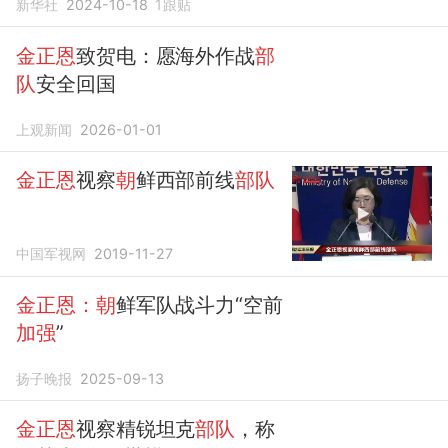
新华社
2024-10-18
1
跟贴
金正恩
致贺电：愿海外作战
部
队
安全回国
上观新闻
2026-01-01
金正恩
视察
朝
鲜西部前线
部队
中国军视网
2019-11-27
金正恩：朝
鲜军队战斗力“空前
加强
”
扬子晚报
2025-09-13
金正恩
视察精锐坦克
部队
，称