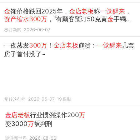
金
饰价格跌回2025年，
金店老板
称
一觉醒来
，
资产缩水300万
，“有顾客预订50克黄
金
手镯，
货还没到就已亏5000元”
极目新闻
2026-06-07
一夜蒸发
300万
！
金店老板
崩溃：
一觉醒来
几套
房子首付没了~
复转这些年
2026-06-07
19
跟贴
金店老板
行业惯例操作200
万
变3000
万
被判刑
遨游新世界
2026-08-06