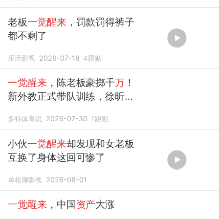
老板
一觉醒来
，罚款罚得裤子
都不剩了
乐活影视
2026-07-18
4
跟贴
一觉醒来
，陈老板豪掷千
万
！
新外教正式带队训练，徐昕替
身升上一队
多特体育说
2026-07-30
1
跟贴
小伙
一觉醒来
却发现和女老板
互换了身体这回可惨了
单格聊影视
2026-08-01
一觉醒来
，中国
资产
大涨