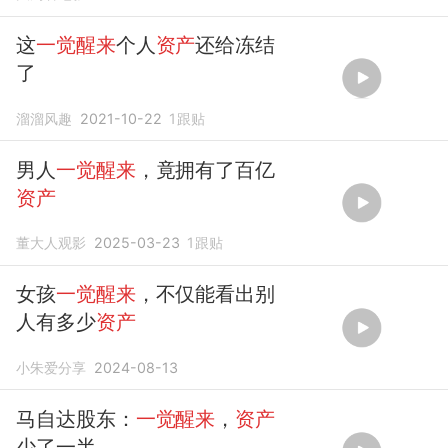
这
一觉醒来
个人
资产
还给冻结
了
溜溜风趣
2021-10-22
1
跟贴
男人
一觉醒来
，竟拥有了百亿
资产
董大人观影
2025-03-23
1
跟贴
女孩
一觉醒来
，不仅能看出别
人有多少
资产
小朱爱分享
2024-08-13
马自达股东：
一觉醒来
，
资产
少了一半