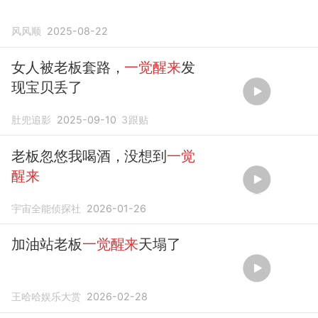
风风顺
2025-08-22
女人被老板套路，
一觉醒来
发
现宝贝丢了
肚兜追影
2025-09-10
3
跟贴
老板忽悠我喝酒，没想到
一觉
醒来
宇宙全能侦探社
2026-01-26
加油站老板
一觉醒来
天塌了
王哈哈娱乐大赏
2026-02-28