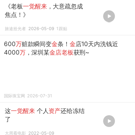
《老板
一觉醒来
，大意疏忽成
焦点！》
旅途拾光者
2026-05-09
1
跟贴
600
万
赃款瞬间变
金
条！
金
店10天内洗钱近
4000
万
，深圳某
金店老板
获刑~
国际珠宝网
2026-07-31
这
一觉醒来
个人
资产
还给冻结
了
大周看电影
2022-05-09