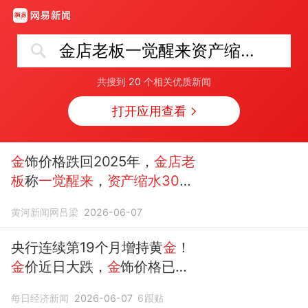
金店老板一觉醒来资产缩水300万
共搜到
20
个相关优质新闻
打开应用查看
金
饰价格跌回2025年，
金店老
板
称
一觉醒来
，
资产缩水300
万
！
黄河新闻网吕梁
2026-06-07
央行连续第19个月增持黄
金
！
金
价近日大跌，
金
饰价格已跌
回2025年，有
金店老板
称
一觉
每日经济新闻
2026-06-07
6
跟贴
醒来资产缩水300万