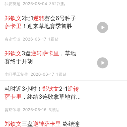
我爱英超
2026-08-04
352
跟贴
郑钦文
2比1
逆转
赛会6号种子
萨卡里
！迎来草地赛季首胜
奇史怪谈
2026-06-17
1
跟贴
郑钦文
3盘
逆转萨卡里
，草地
赛终于开胡
李虰手工制作
2026-06-17
1
跟贴
耗时近3小时！
郑钦文
2-1
逆转
萨卡里
，终结3连败拿草地首
胜
番茄体坛
2026-06-16
6
跟贴
郑钦文
三盘
逆转萨卡里
终结连