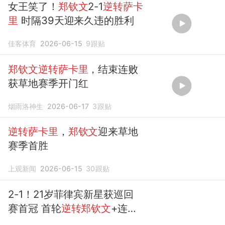
女王笑了！
郑钦文
2-1
逆转萨卡
里
时隔39天迎来久违的胜利
佳客体育
2026-06-15
9
跟贴
郑钦文逆转萨卡里
，结束连败
获草地赛季开门红
烟雨洛神生
2026-06-17
3
跟贴
逆转萨卡里
，
郑钦文
迎来草地
赛季首胜
上观新闻
2026-06-15
30
跟贴
2-1！21岁菲律宾新星获巡回
赛首冠 首轮
逆转郑钦文
+连胜
前3号种子