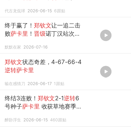
站第二轮
代古龙侃球
2026-06-15
6
跟贴
终于赢了！
郑钦文
让一追二击
败
萨卡里
！
晋级
诺丁汉站次
轮！
默默在家
2026-07-16
郑钦文
状态奇差，4-67-66-4
逆转萨卡里
输在感情刀
2026-06-17
1
跟贴
终结3连败！
郑钦文
2-1
逆转
6
号种子
萨卡里
收获草地赛季首
胜
醉卧浮生
2026-06-15
460
跟贴