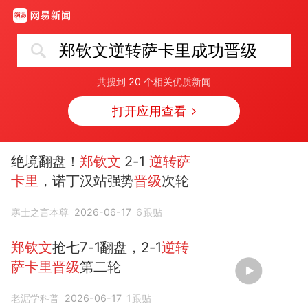
郑钦文逆转萨卡里成功晋级
共搜到
20
个相关优质新闻
打开应用查看
绝境翻盘！
郑钦文
2-1
逆转萨
卡里
，诺丁汉站强势
晋级
次轮
寒士之言本尊
2026-06-17
6
跟贴
郑钦文
抢七7-1翻盘，2-1
逆转
萨卡里晋级
第二轮
老涺学科普
2026-06-17
1
跟贴