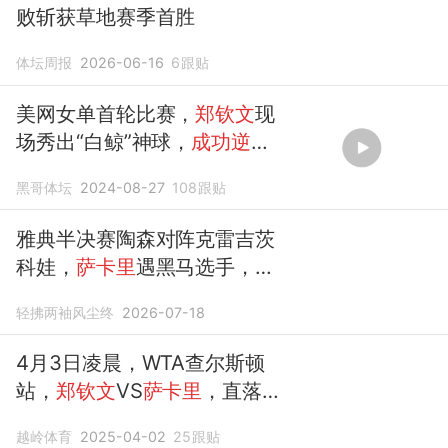
败斩获草地赛季首胜
体坛周报
2026-06-16
6
跟贴
美网女单首轮比赛，
郑钦文
现
场秀出“白鲸”神球，
成功逆转
晋级
！
黑哥体坛
2024-08-27
108
跟贴
雅典半决赛陶森对阵克雷吉茨
科娃，
萨卡里
遇黑马选手，
郑
钦文
止步
轻拂两袖风尘终
2026-07-18
4月3日凌晨，WTA查尔斯顿
站，
郑钦文
VS
萨卡里
，直落两
盘概率
晋级
越岭体育
2025-04-02
25
跟贴