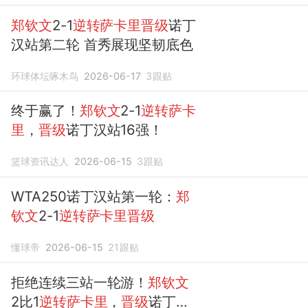
郑钦文
2-1
逆转萨卡里晋级
诺丁
汉站第二轮 首秀展现坚韧底色
环球体坛啄木鸟
2026-06-17
3
跟贴
终于赢了！
郑钦文
2-1
逆转萨卡
里
，
晋级
诺丁汉站16强！
篮球资讯达人
2026-06-15
3
跟贴
WTA250诺丁汉站第一轮：
郑
钦文
2-1
逆转萨卡里晋级
懂球帝
2026-06-15
21
跟贴
拒绝连续三站一轮游！
郑钦文
2比1
逆转萨卡里
，
晋级
诺丁汉