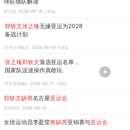
球队领队解读
新京报
2026-06-18
2
跟贴
郑钦文张之臻
无缘亚运为2028
备战计划
民哥台球解说
2026-06-19
6
跟贴
张之臻郑钦文
落选亚运名单，
国家队这波操作真敢玩
笙歌君独幽a
2026-06-21
1
跟贴
郑钦文缺席
名古屋
亚运会
新浪财经
2026-06-15
女排运动员李盈莹
将缺席
亚锦赛与
亚运会