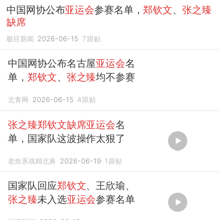
中国网协公布
亚运会
参赛名单，
郑钦文
、
张之臻
缺席
极目新闻
2026-06-15
7
跟贴
中国网协公布名古屋
亚运会
名
单，
郑钦文
、
张之臻
均不参赛
北青网
2026-06-15
4
跟贴
张之臻郑钦文缺席亚运会
名
单，国家队这波操作太狠了
老炇系戏精北鼻
2026-06-19
1
跟贴
国家队回应
郑钦文
、王欣瑜、
张之臻
未入选
亚运会
参赛名单