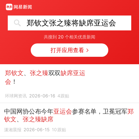
郑钦文张之臻将缺席亚运会
共搜到
20
个相关优质新闻
打开应用查看
郑钦文
、
张之臻
双双
缺席亚运
会
！
环球网资讯
2026-06-16
4
跟贴
中国网协公布今年
亚运会
参赛名单，卫冕冠军
郑
钦文
、
张之臻缺席
潇湘晨报
2026-06-15
10
跟贴