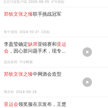
北京日报客户端
2026-08-05
479
跟贴
郑钦文张之臻
联手挑战冠军
鲁中晨报
2024-10-21
3
跟贴
李盈莹确定
缺席
亚锦赛和
亚运
会
，因心脏问题手术，现专注
术后康复，晒住院照仍乐观微
荔枝新闻
11小时前
笑
郑钦文张之臻
中网酒会造型
陶衣柜
2024-09-26
亚运会
领奖服在京发布，王楚