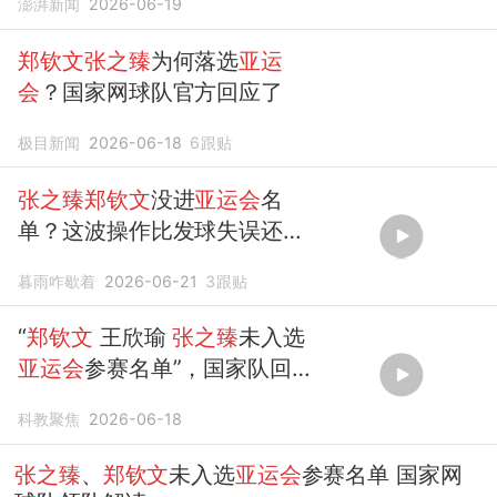
澎湃新闻
2026-06-19
郑钦文张之臻
为何落选
亚运
会
？国家网球队官方回应了
极目新闻
2026-06-18
6
跟贴
张之臻郑钦文
没进
亚运会
名
单？这波操作比发球失误还离
谱！
暮雨咋歇着
2026-06-21
3
跟贴
“
郑钦文
王欣瑜
张之臻
未入选
亚运会
参赛名单”，国家队回
应。
科教聚焦
2026-06-18
张之臻
、
郑钦文
未入选
亚运会
参赛名单 国家网