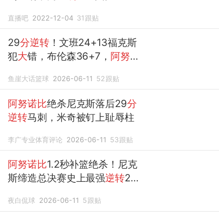
直播吧
2022-12-04
31
跟贴
29
分逆转
！文班24+13福克斯
犯
大
错，布伦森36+7，
阿努
诺比
准绝杀
鱼崖大话篮球
2026-06-11
52
跟贴
阿努诺比
绝杀尼克斯落后29
分
逆转
马刺，米奇被钉上耻辱柱
李广专业体育评论
2026-06-11
53
跟贴
阿努诺比
1.2秒补篮绝杀！尼克
斯缔造总决赛史上最强
逆转
29
分
翻盘
夜白侃球
2026-06-11
5
跟贴