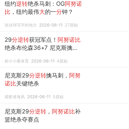
纽约
逆转
绝杀马刺：OG
阿努诺
比
，纽约最伟
大
的一
分
钟？
张佳玮写字的地方
2026-06-11
27
跟贴
29
分逆转
获冠军点！
阿努诺比
绝杀布伦森36+7 尼克斯擒马
刺总
分
3-1
郝小小看体育
2026-06-11
4
跟贴
尼克斯29
分逆转
擒马刺，
阿努
诺比
关键绝杀
观察者海风
2026-06-11
5
跟贴
尼克斯29
分逆转
，
阿努诺比
补
篮绝杀夺赛点