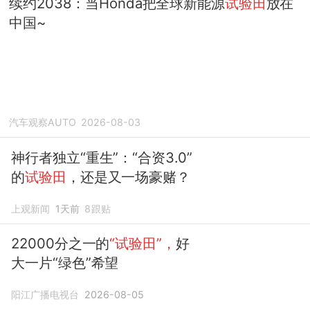
续约2038：当Honda把全球新能源
试验田
放在
中国~
汽车观察AUTO
2026-08-03
神行者独立“重生”：“合资3.0”
的
试验田
，还是又一场豪赌？
上观新闻
1天前
8
跟贴
22000分之一的
“试验田”，
好
大一片“绿色”希望
阳江广播电视台
2026-08-05