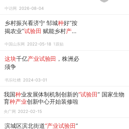
佳
试验田
中访网
2026-08-04
乡村振兴看济宁 邹城
种
好“按
揭农业”
试验田
赋能乡村
产业
振兴
中国山东网
2022-05-18
1
跟贴
这块
千亿
产业试验田
，株洲必
须争
书乐吐槽
2024-03-01
我国
种
业发展体制机制创新的
“试验田
” 国家生物
育
种产业
创新中心开始装修啦
央广网
2022-02-15
滨城区滨北街道
“产业试验田
”