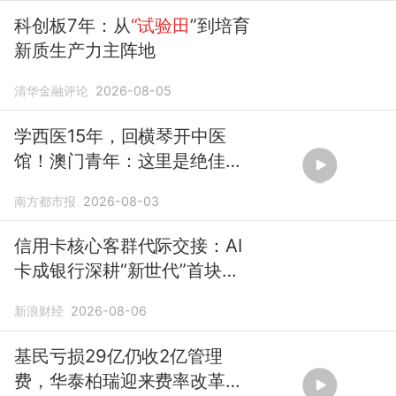
科创板7年：从
“试验田
”到培育
新质生产力主阵地
清华金融评论
2026-08-05
学西医15年，回横琴开中医
馆！澳门青年：这里是绝佳
试
验田
南方都市报
2026-08-03
信用卡核心客群代际交接：AI
卡成银行深耕“新世代”首块
试
验田
新浪财经
2026-08-06
基民亏损29亿仍收2亿管理
费，华泰柏瑞迎来费率改革最