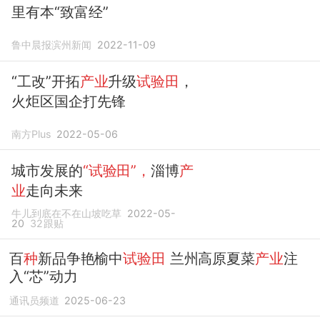
里有本“致富经”
鲁中晨报滨州新闻
2022-11-09
“工改”开拓
产业
升级
试验田
，
火炬区国企打先锋
南方Plus
2022-05-06
城市发展的
“试验田”，
淄博
产
业
走向未来
牛儿到底在不在山坡吃草
2022-05-
20
32
跟贴
百
种
新品争艳榆中
试验田
兰州高原夏菜
产业
注
入“芯”动力
通讯员频道
2025-06-23