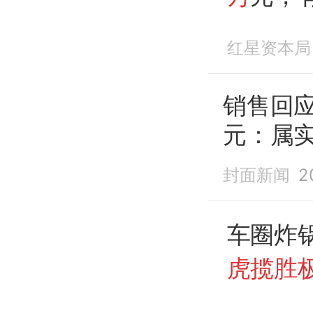
为已经
红星资本局
段
销售回
元：属
封面新闻
2
车圈炸
虎揽胜极