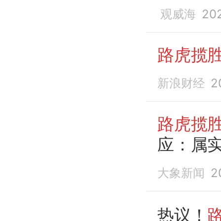
闻）
观威海
20
路虎揽胜
新浪财经
2
路虎揽胜
应：属实
42.98万
大象新闻
2
热议！
路