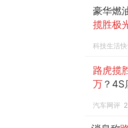
豪华燃
揽胜极
科技生活快
路虎揽胜
万
？4
有条件
汽车网评
2