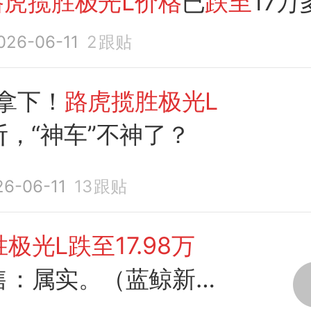
路虎揽胜极光L价格
已
跌至
17万
026-06-11
2
跟贴
拿下！
路虎揽胜极光L
斩，“神车”不神了？
26-06-11
13
跟贴
极光L跌至17.98万
售：属实。（蓝鲸新