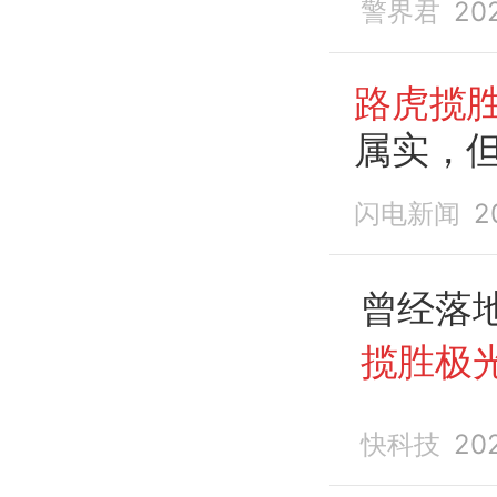
警界君
20
路虎揽胜
属实，
闪电新闻
2
曾经落
揽胜极光
快科技
20