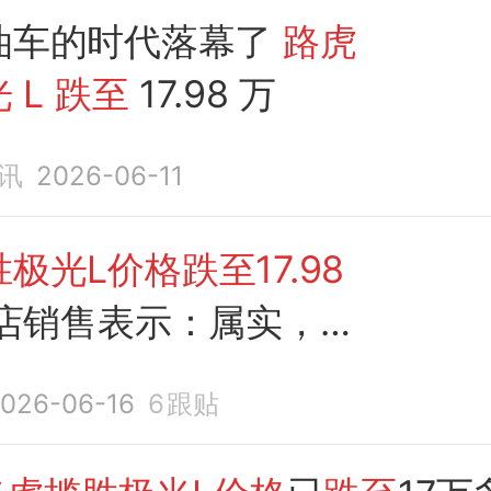
油车的时代落幕了
路虎
光
L
跌至
17.98 万
讯
2026-06-11
极光L价格跌至17.98
S店销售表示：属实，但
026-06-16
6
跟贴