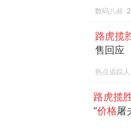
入手吗
数码八叔
2
路虎揽胜
售回应
热点追踪人
路虎揽胜
“
价格
屠