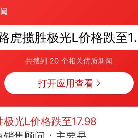
路虎揽胜极光L
共搜到
20
个相关优质新闻
打开应用查看
极光L价格跌至17.98
有销售顾问：主要是因