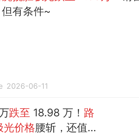
，但有条件~
e
2026-06-11
多万
跌至
18.98 万！
路
极光价格
腰斩，还值得