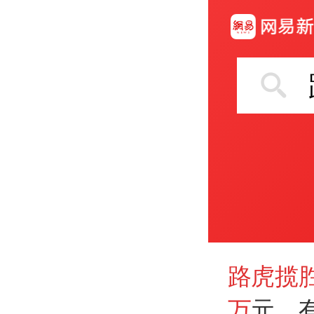
路虎揽胜
万
元，