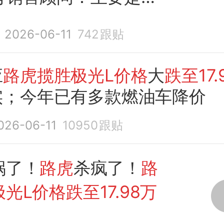
停产，现处于清库存阶
2026-06-11
742
跟贴
应
路虎揽胜极光L价格
大
跌至17.
实；今年已有多款燃油车降价
026-06-11
10950
跟贴
锅了！
路虎
杀疯了！
路
光L价格跌至17.98万