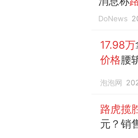
消息称
DoNews
2
17.98万
价格
腰
泡泡网
20
路虎揽胜
元？销