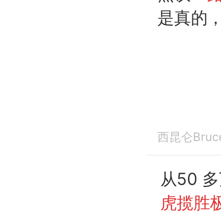
是真的
西昆仑Bruc
从50 
虎揽胜