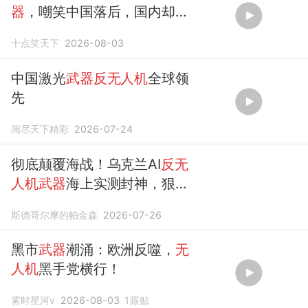
器
，嘲笑中国落后，国内却早
就拥有
十点笑天下
2026-08-03
中国激光
武器反无人机
全球领
先
阅尽天下精彩
2026-07-24
彻底颠覆海战！乌克兰AI
反无
人机武器
海上实测封神，狠狠
惊艳北约
斯德哥尔摩的帕金森
2026-07-26
黑市
武器
潮涌：欧洲反噬，
无
人机
黑手党横行！
雾时星河v
2026-08-03
1
跟贴