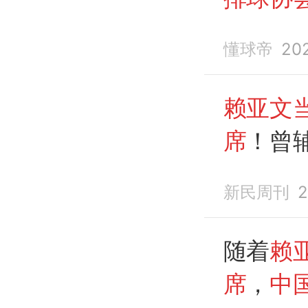
懂球帝
20
赖亚文
席
！曾
教练，
新民周刊
2
元老”
随着
赖
席
，
中