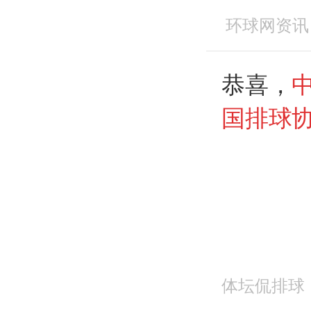
环球网资讯
恭喜，
国排球
体坛侃排球