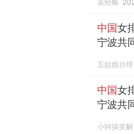
哀经略
20
中国
女
宁波共
带队大
五姑娘台球
中国
女
宁波共
带队大
小轲搞笑解