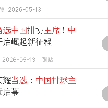
下
餐
2026-05-13
当选中国
排协
主席
！
中
开启崛起新征程
2026-05-13
1
跟贴
荣耀
当选
：
中国排球主
章启幕