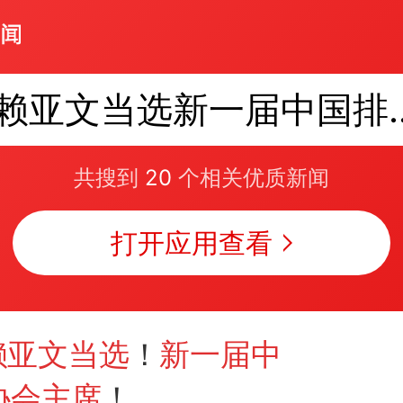
赖亚文当选新一
共搜到
20
个相关优质新闻
打开应用查看
赖亚文当选
！
新一届中
协会主席
！