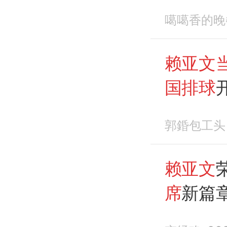
更新如
噶噶香的晚
赖亚文
国排球
郭錉包工头
赖亚文
席
新篇