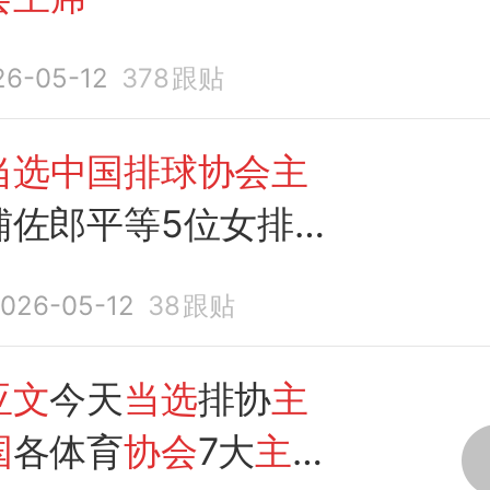
26-05-12
378
跟贴
当选中国排球协会主
辅佐郎平等5位女排主
被称
中国
女排的“五朝
026-05-12
38
跟贴
亚文
今天
当选
排协
主
国
各体育
协会
7大
主席