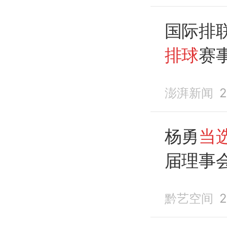
国际排
排球
赛
澎湃新闻
2
杨勇
当
届理事
黔艺空间
2