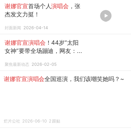
谢娜官宣
首场个人
演唱会
，张
杰发文力挺！
封面新闻
2026-04-14
谢娜官宣演唱会
！44岁“太阳
女神”要带全场蹦迪，网友：...
聚焦最新动态
2026-02-05
谢娜官宣演唱会
全国巡演，我们该嘲笑她吗？~
烂片公社
2026-06-10
2
跟贴