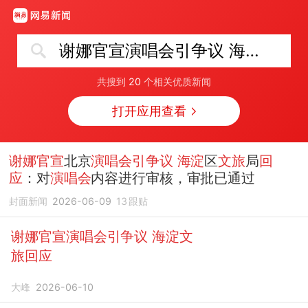
谢娜官宣演唱会引争议 海淀文旅回应
共搜到
20
个相关优质新闻
打开应用查看
谢娜官宣
北京
演唱会引争议
海淀
区
文旅
局
回
应
：对
演唱会
内容进行审核，审批已通过
封面新闻
2026-06-09
13
跟贴
谢娜官宣演唱会引争议 海淀文
旅回应
大峰
2026-06-10