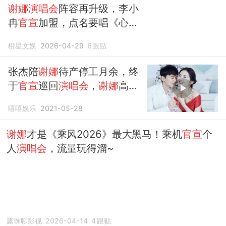
谢娜演唱会
阵容再升级，李小
冉
官宣
加盟，点名要唱《心愿
便利贴》
橙星文娱
2026-04-29
6
跟贴
张杰陪
谢娜
待产停工月余，终
于
官宣
巡回
演唱会
，
谢娜
高调
支持老公
嘻嘻娱乐
2021-05-28
谢娜
才是《乘风2026》最大黑马！乘机
官宣
个
人
演唱会
，流量玩得溜~
露珠聊影视
2026-04-14
4
跟贴