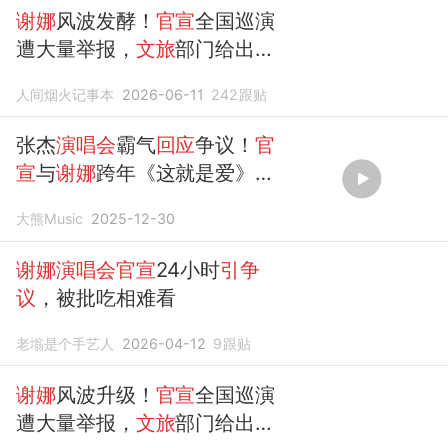
谢娜
风波发酵！
官宣
全国巡演
遭大量举报，
文旅
部门给出
回
应
人间烟火记事本
2026-06-11
242
跟贴
张杰
演唱会
霸气
回应
争议！
官
宣
与
谢娜
跨年《这就是爱》抚
平质疑
大熊Music
2025-12-30
谢娜演唱会官宣
24小时
引争
议
，被批吃相难看
老塕是个手艺人
2026-04-12
9
跟贴
谢娜
风波升级！
官宣
全国巡演
遭大量举报，
文旅
部门给出
回