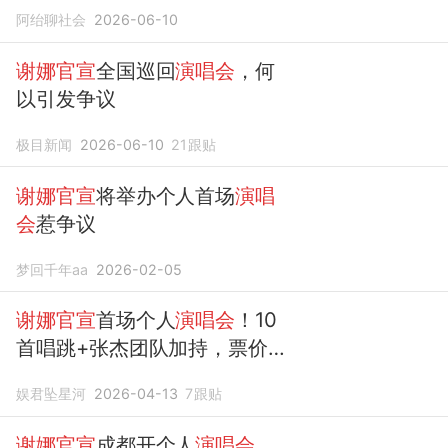
应
阿绐聊社会
2026-06-10
谢娜官宣
全国巡回
演唱会
，何
以引发争议
极目新闻
2026-06-10
21
跟贴
谢娜官宣
将举办个人首场
演唱
会
惹争议
梦回千年aa
2026-02-05
谢娜官宣
首场个人
演唱会
！10
首唱跳+张杰团队加持，票价
引热议
娱君坠星河
2026-04-13
7
跟贴
谢娜官宣
成都开个人
演唱会
，