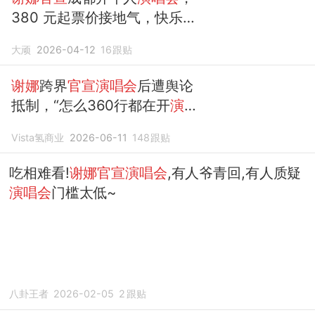
380 元起票价接地气，快乐舞
台引期待
大顽
2026-04-12
16
跟贴
谢娜
跨界
官宣演唱会
后遭舆论
抵制，“怎么360行都在开
演唱
会
？”
Vista氢商业
2026-06-11
148
跟贴
吃相难看!
谢娜官宣演唱会
,有人爷青回,有人质疑
演唱会
门槛太低~
八卦王者
2026-02-05
2
跟贴