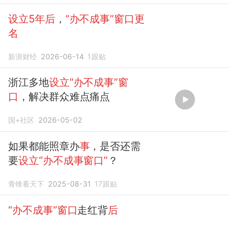
设立5年后
，
“办不成事”窗口更
名
新浪财经
2026-06-14
1
跟贴
浙江多地
设立“办不成事”窗
口
，解决群众难点痛点
国+社区
2026-05-02
如果都能照章办
事
，是否还需
要
设立“办不成事窗口”
？
青锋看天下
2025-08-31
17
跟贴
“办不成事”窗口
走红背
后