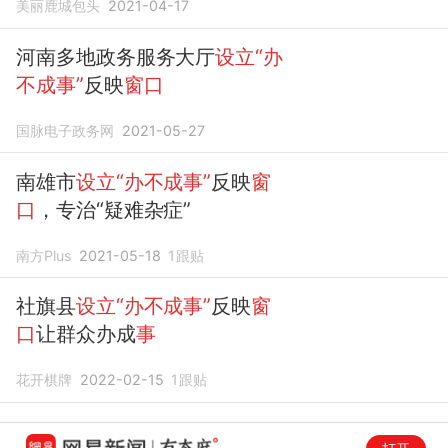
美丽鹿城包头
2021-04-17
河南多地政务服务大厅
设立“办
不成事”
反映
窗口
国脉电子政务网
2021-05-27
南雄市
设立“办不成事”
反映
窗
口
，专治“疑难杂症”
南方Plus
2021-05-18
1
跟贴
社旗县
设立“办不成事”
反映
窗
口
让群众办成
事
花开棋牌
2022-02-15
1
跟贴