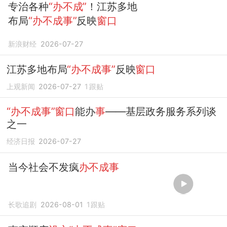
专治各种
“办不成”
！江苏多地
布局
“办不成事”
反映
窗口
新浪财经
2026-07-27
江苏多地布局
“办不成事”
反映
窗口
上观新闻
2026-07-27
1
跟贴
“办不成事”窗口
能办
事
——基层政务服务系列谈
之一
经济日报
2026-07-27
当今社会不发疯
办不成事
长歌追剧
2026-08-01
1
跟贴