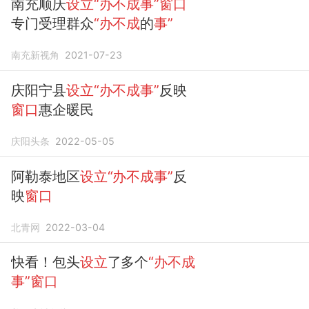
南充顺庆
设立“办不成事”窗口
专门受理群众
“办不成
的
事”
南充新视角
2021-07-23
庆阳宁县
设立“办不成事”
反映
窗口
惠企暖民
庆阳头条
2022-05-05
阿勒泰地区
设立“办不成事”
反
映
窗口
北青网
2022-03-04
快看！包头
设立
了多个
“办不成
事”窗口